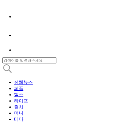
전체뉴스
피플
헬스
라이프
컬처
머니
테마