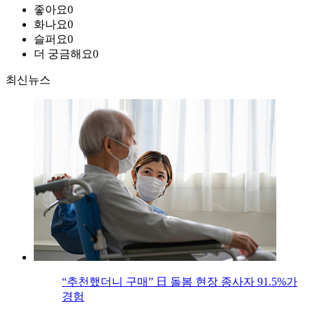
좋아요
0
화나요
0
슬퍼요
0
더 궁금해요
0
최신뉴스
“추천했더니 구매” 日 돌봄 현장 종사자 91.5%가
경험