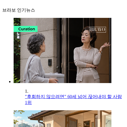
브라보 인기뉴스
1.
"후회하지 않으려면" 60세 넘어 끊어내야 할 사람
1위