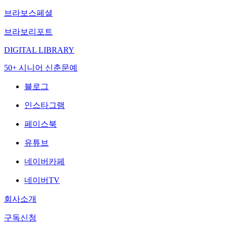
브라보스페셜
브라보리포트
DIGITAL LIBRARY
50+ 시니어 신춘문예
블로그
인스타그램
페이스북
유튜브
네이버카페
네이버TV
회사소개
구독신청