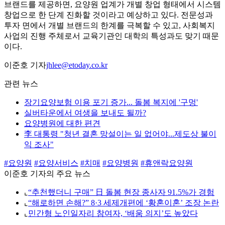
브랜드를 제공하면, 요양원 업계가 개별 창업 형태에서 시스템
창업으로 한 단계 진화할 것이라고 예상하고 있다. 전문성과
투자 면에서 개별 브랜드의 한계를 극복할 수 있고, 사회복지
사업의 진행 주체로서 교육기관인 대학의 특성과도 맞기 때문
이다.
이준호 기자
jhlee@etoday.co.kr
관련 뉴스
장기요양보험 이용 포기 증가... 돌봄 복지에 '구멍'
실버타운에서 여생을 보내도 될까?
요양병원에 대한 편견
李 대통령 "청년 결혼 망설이는 일 없어야...제도상 불이
익 조사"
#요양원
#요양서비스
#치매
#요양병원
#휴앤락요양원
이준호 기자의 주요 뉴스
⌞
“추천했더니 구매” 日 돌봄 현장 종사자 91.5%가 경험
⌞
“해로하면 손해?” 8·3 세제개편에 ‘황혼이혼’ 조장 논란
⌞
민간형 노인일자리 참여자, ‘배움 의지’도 높았다