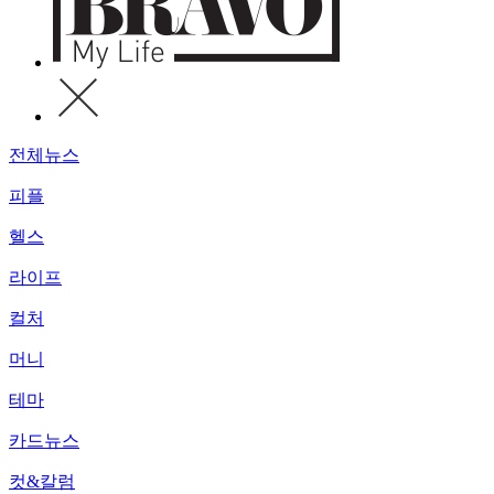
전체뉴스
피플
헬스
라이프
컬처
머니
테마
카드뉴스
컷&칼럼