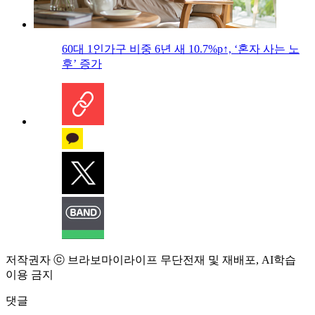
60대 1인가구 비중 6년 새 10.7%p↑, ‘혼자 사는 노
후’ 증가
저작권자 ⓒ 브라보마이라이프 무단전재 및 재배포, AI학습
이용 금지
댓글