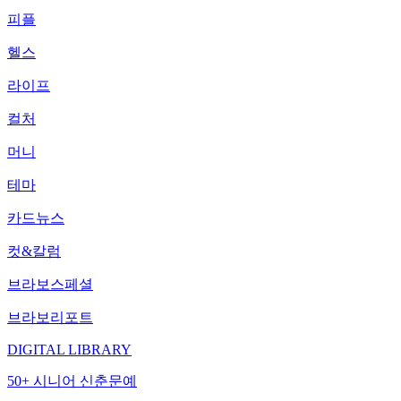
피플
헬스
라이프
컬처
머니
테마
카드뉴스
컷&칼럼
브라보스페셜
브라보리포트
DIGITAL LIBRARY
50+ 시니어 신춘문예