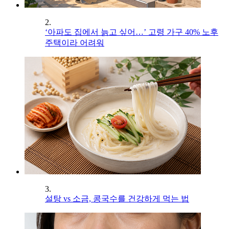
2.
‘아파도 집에서 늙고 싶어…’ 고령 가구 40% 노후
주택이라 어려워
3.
설탕 vs 소금, 콩국수를 건강하게 먹는 법