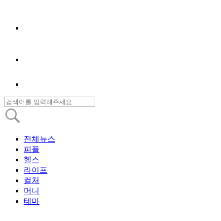
전체뉴스
피플
헬스
라이프
컬처
머니
테마