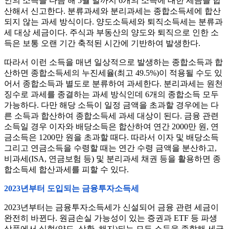
인의 소득을 다음 해 5월 말까지 6개의 소득에 대한 세금을 합
산해서 신고한다. 분류과세와 분리과세는 종합소득세에 합산
되지 않는 과세 방식이다. 양도소득세와 퇴직소득세는 분류과
세 대상 세금이다. 주식과 부동산의 양도와 퇴직으로 인한 소
득은 보통 오랜 기간 축적된 시간에 기반하여 발생한다.
따라서 이런 소득을 매년 일상적으로 발생하는 종합소득과 합
산하면 종합소득세의 누진세율(최고 49.5%)이 적용될 수도 있
어서 종합소득과 별도로 분류하여 과세한다. 분리과세는 원천
징수로 과세를 종결하는 과세 방식인데 6개의 종합소득 모두
가능하다. 다만 해당 소득이 일정 금액을 초과할 경우에는 다
른 소득과 합산하여 종합소득세 과세 대상이 된다. 금융 관련
소득일 경우 이자와 배당소득은 합산하여 연간 2000만 원, 연
금소득은 1200만 원을 초과할 때다. 따라서 이자 및 배당소득
그리고 연금소득을 수령할 때는 연간 수령 금액을 분산하고,
비과세(ISA, 연금보험 등) 및 분리과세 채권 등을 활용하면 종
합소득세 합산과세를 피할 수 있다.
2023년부터 도입되는 금융투자소득세
2023년부터는 금융투자소득세가 신설되어 금융 관련 세금이
완전히 바뀐다. 원금손실 가능성이 있는 증권과 ETF 등 파생
상품에서 실현(양도, 상환, 해지)되는 모든 소득을 종합해 세금