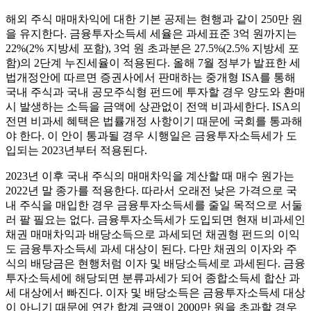
해외 주식 매매차익에 대한 기본 공제는 현행과 같이 250만 원
을 유지한다. 금융투자소득세 세율은 과세표준 3억 원까지는
22%(2% 지방세 포함), 3억 원 초과분은 27.5%(2.5% 지방세 포
함)의 2단계 누진세율이 적용된다. 올해 7월 정부가 발표한 세
법개정안에 따르면 증권사에서 판매하는 중개형 ISA를 통해
국내 주식과 국내 공모주식형 펀드에 투자할 경우 양도와 환매
시 발생하는 소득을 금액에 상관없이 전액 비과세한다. ISA의
전면 비과세 혜택은 법률개정 사항이기 때문에 국회를 통과해
야 한다. 이 안이 통과될 경우 시행일은 금융투자소득세가 도
입되는 2023년부터 적용된다.
2023년 이후 국내 주식의 매매차익을 계산할 때 매수 원가는
2022년 말 종가를 적용한다. 따라서 오래전 낮은 가격으로 국
내 주식을 매입한 경우 금융투자소득세를 줄일 목적으로 서둘
러 팔 필요는 없다. 금융투자소득세가 도입되면 현재 비과세인
채권 매매차익과 배당소득으로 과세되던 채권형 펀드의 이익
도 금융투자소득세 과세 대상이 된다. 다만 채권의 이자와 주
식의 배당금은 현행처럼 이자 및 배당소득세로 과세된다. 금융
투자소득세에 해당되면 분류과세가 되어 종합소득세 합산 과
세 대상에서 빠진다. 이자 및 배당소득은 금융투자소득세 대상
이 아니기 때문에 연간 합계 금액이 2000만 원을 초과할 경우