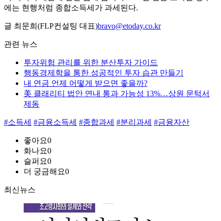
에는 현행처럼 종합소득세가 과세된다.
글 최문희(FLP컨설팅 대표)
bravo@etoday.co.kr
관련 뉴스
투자위험 관리를 위한 분산투자 가이드
행동경제학을 통한 성공적인 투자 습관 만들기
내 연금 언제 어떻게 받으면 좋을까?
美 클래리티 법안 연내 통과 가능성 13%…상원 문턱서
제동
#소득세
#금융소득세
#종합과세
#분리과세
#금융자산
좋아요
0
화나요
0
슬퍼요
0
더 궁금해요
0
최신뉴스