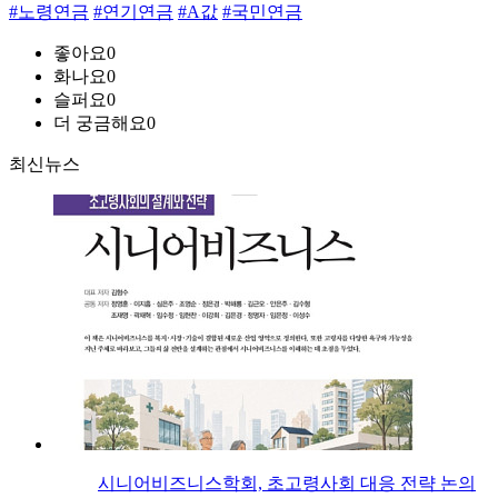
#노령연금
#연기연금
#A값
#국민연금
좋아요
0
화나요
0
슬퍼요
0
더 궁금해요
0
최신뉴스
시니어비즈니스학회, 초고령사회 대응 전략 논의