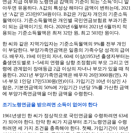
연금 지급 여부와 노령연금 감액의 기준이 되는 ‘소득’이니 알
아두면 유용하다. A값의 특성상 해마다 금액이 변하는데, 2021
년 ‘A값’은 253만9734원이다. B값은 가입자 개인의 기준소득
월액이다. 기준소득월액은 개인별 국민연금보험료 부과기준
이 되는 금액이기도 하다. 2020년 6월부터 2021년 6월까지 적
용되는 기준소득월액은 최저 32만 원, 최고 503만 원이다.
한 씨와 같은 지역가입자는 기준소득월액의 9%를 전부 개인
이 부담한다. 부양가족연금액은 일종의 가족수당 성격의 급여
다. 배우자, 19세 미만의 자녀, 60세 이상(1953년 출생자부터는
출생연도별로 1~5세의 연령을 상향 조정함)의 부모 그리고 연
령에 관계없이 장애등급 2급 이상의 자녀나 부모가 있을 때 적
용한다. 2021년 부양가족연금액은 배우자 26만3060원(연), 자
녀·부모 1인당 17만5330원(연)이다. 가입기간 10년 이상인 사
람은, 기본연금액의 50%에 가입기간 1년당 5%를 가산한 금액
에 부양가족연금액을 더한 금액을 수령한다.
조기노령연금을 받으려면 소득이 없어야 한다
1961년생인 한 씨가 정상적으로 국민연금을 수령하려면 63세
가 되어야 한다. 만약 한 씨가 지금부터 조기노령연금을 수령
하려면 세 가지 조건을 충족해야 한다. 첫째, 가입기간이 10년