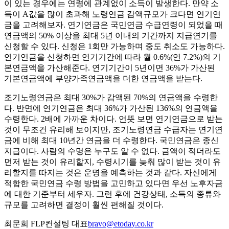
이 있는 경우에는 연령에 관계없이 소득이 발생한다. 만약 소
득이 A값을 많이 초과해 노령연금 감액규모가 크다면 연기연
금을 고려해보자. 연기연금은 국민연금 수급연령이 되었을 때
연금액의 50% 이상을 최대 5년 이내의 기간까지 지급연기를
신청할 수 있다. 신청은 1회만 가능하며 중도 취소도 가능하다.
연기연금을 신청하면 연기기간에 따라 월 0.6%(연 7.2%)의 기
본연금액을 가산해준다. 연기기간이 5년이면 36%가 가산된
기본연금액에 부양가족연금액을 더한 연금액을 받는다.
조기노령연금은 최대 30%가 감액된 70%의 연금액을 수령한
다. 반면에 연기연금은 최대 36%가 가산된 136%의 연금액을
수령한다. 2배에 가까운 차이다. 언뜻 보면 연기연금으로 받는
것이 무조건 유리해 보이지만, 조기노령연금 수급자는 연기연
금에 비해 최대 10년간 연금을 더 수령한다. 국민연금은 종신
지급이다. 사람의 수명은 누구도 알 수 없다. 금액이 적더라도
먼저 받는 것이 유리할지, 수령시기를 늦춰 많이 받는 것이 유
리할지를 따지는 것은 운명을 예측하는 것과 같다. 자신에게
적합한 국민연금 수령 방법을 고민하고 있다면 우선 노후자금
에 대한 기준부터 세우자. 그런 후에 건강상태, 소득의 종류와
규모를 고려하면 결정이 훨씬 편해질 것이다.
최문희 FLP컨설팅 대표
bravo@etoday.co.kr