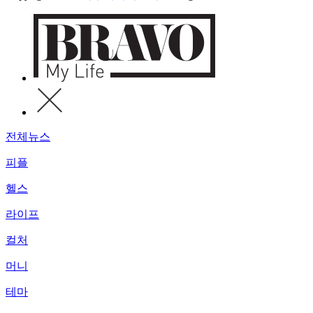
전체뉴스
피플
헬스
라이프
컬처
머니
테마