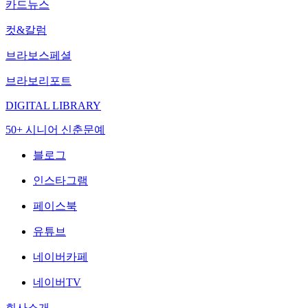
카드뉴스
컷&칼럼
브라보스페셜
브라보리포트
DIGITAL LIBRARY
50+ 시니어 신춘문예
블로그
인스타그램
페이스북
유튜브
네이버카페
네이버TV
회사소개