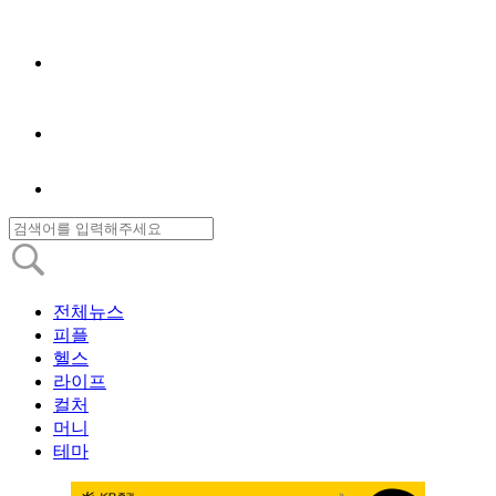
전체뉴스
피플
헬스
라이프
컬처
머니
테마