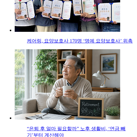
케어링, 요양보호사 170명 ‘명예 요양보호사’ 위촉
“은퇴 후 얼마 필요할까” 노후 생활비, ‘연금 빼
기’부터 계산해야