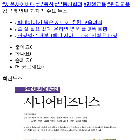
#서울사이버대
#부동산
#부동산학과
#평생교육
#원격교육
김규백 인턴 기자의 주요 뉴스
⌞
빅데이터가 뽑은 시니어 추천 교육과정
⌞
줄 설 필요 없다, 온라인 명품 플랫폼 호황
⌞
연명의료 거부 1백만 시대… 관리 인력은 17명
좋아요
0
화나요
0
슬퍼요
0
더 궁금해요
0
최신뉴스