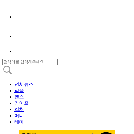
전체뉴스
피플
헬스
라이프
컬처
머니
테마