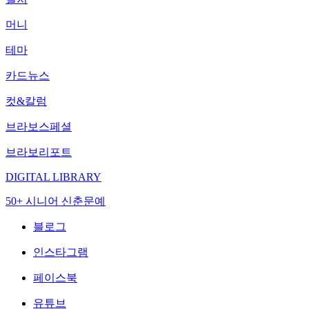
머니
테마
카드뉴스
컷&칼럼
브라보스페셜
브라보리포트
DIGITAL LIBRARY
50+ 시니어 신춘문예
블로그
인스타그램
페이스북
유튜브