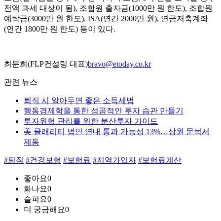
전액 과세 대상이 됨), 조합원 출자금(1000만 원 한도), 조합원
예탁금(3000만 원 한도), ISA(연간 2000만 원), 연금저축계좌
(연간 1800만 원 한도) 등이 있다.
최문희(FLP컨설팅 대표)
bravo@etoday.co.kr
관련 뉴스
퇴직 시 알아두면 좋은 소득세법
행동경제학을 통한 성공적인 투자 습관 만들기
투자위험 관리를 위한 분산투자 가이드
美 클래리티 법안 연내 통과 가능성 13%…상원 문턱서
제동
#퇴직
#건겅보험
#보험료
#지역가입자
#보험료계산
좋아요
0
화나요
0
슬퍼요
0
더 궁금해요
0