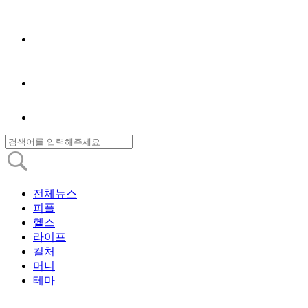
전체뉴스
피플
헬스
라이프
컬처
머니
테마