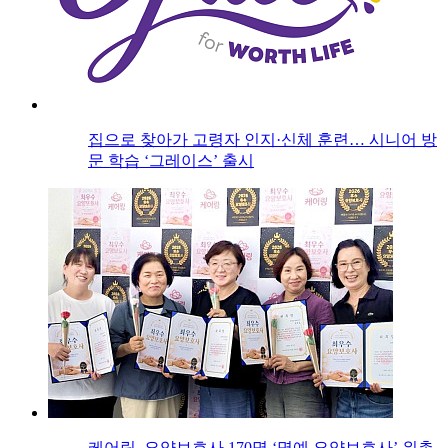
집으로 찾아가 고령자 인지·신체 훈련… 시니어 방
문 학습 ‘그레이스’ 출시
케어링, 요양보호사 170명 ‘명예 요양보호사’ 위촉