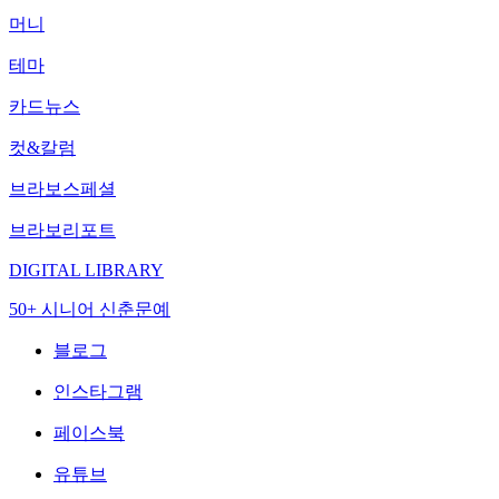
머니
테마
카드뉴스
컷&칼럼
브라보스페셜
브라보리포트
DIGITAL LIBRARY
50+ 시니어 신춘문예
블로그
인스타그램
페이스북
유튜브