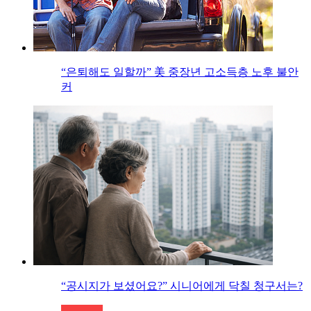
“은퇴해도 일할까” 美 중장년 고소득층 노후 불안
커
“공시지가 보셨어요?” 시니어에게 닥칠 청구서는?