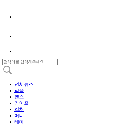
전체뉴스
피플
헬스
라이프
컬처
머니
테마