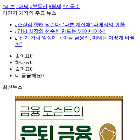
#리츠
#배당
#부동산
#월세
#건물주
이연지 기자의 주요 뉴스
⌞
소실점 향해 달린다! ‘나쁜 계집애’ 나애리의 귀환
⌞
간병 시장의 선순환 만드는 ‘케어네이션’
⌞
‘전기’처럼 일상에 녹아들 금융AI, 미래는 어떻게 바뀔
까?
좋아요
0
화나요
0
슬퍼요
0
더 궁금해요
0
최신뉴스