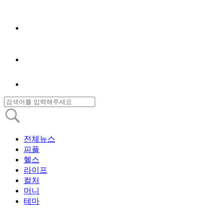
전체뉴스
피플
헬스
라이프
컬처
머니
테마