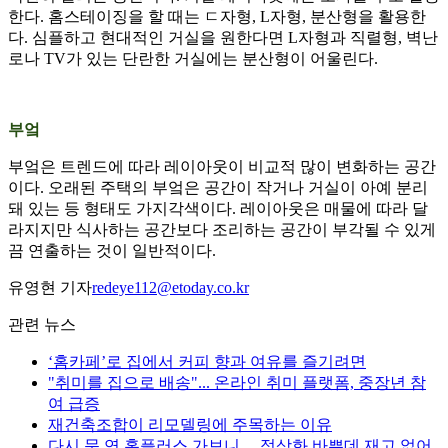
한다. 홈스테이징을 할 때는 ㄷ자형, L자형, 분산형을 활용한
다. 심플하고 현대적인 거실을 원한다면 L자형과 직렬형, 벽난
로나 TV가 있는 단란한 거실에는 분산형이 어울린다.
부엌
부엌은 트렌드에 따라 레이아웃이 비교적 많이 변화하는 공간
이다. 오래된 주택의 부엌은 공간이 작거나 거실이 아예 분리
돼 있는 등 형태도 가지각색이다. 레이아웃은 매물에 따라 달
라지지만 식사하는 공간보다 조리하는 공간이 부각될 수 있게
끔 연출하는 것이 일반적이다.
유영현 기자
redeye112@etoday.co.kr
관련 뉴스
‘홈카페’로 집에서 커피 향과 여유를 즐기려면
"취미를 집으로 배송"... 온라인 취미 플랫폼, 중장년 참
여 급증
재건축조합이 리모델링에 주목하는 이유
다시 문 연 홈플러스 가보니… 정상화 바쁜데 재고 없어