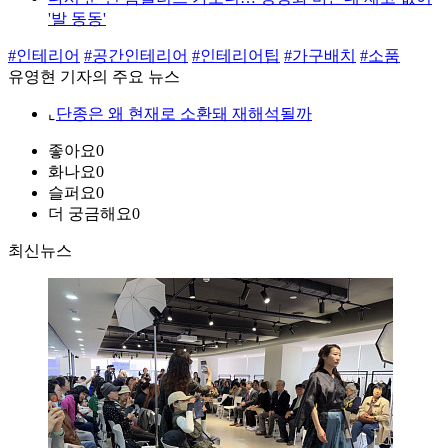
'발 동동'
#인테리어
#공간인테리어
#인테리어팁
#가구배치
#소품
유영현 기자의 주요 뉴스
⌞
단종은 왜 현재로 소환돼 재해석될까
좋아요
0
화나요
0
슬퍼요
0
더 궁금해요
0
최신뉴스