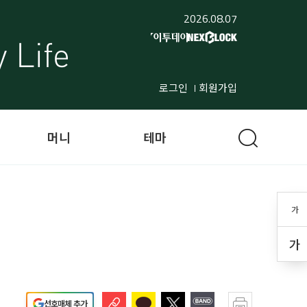
2026.08.07
로그인
회원가입
머니
테마
가
가
선호매체 추가