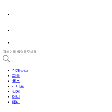
전체뉴스
피플
헬스
라이프
컬처
머니
테마