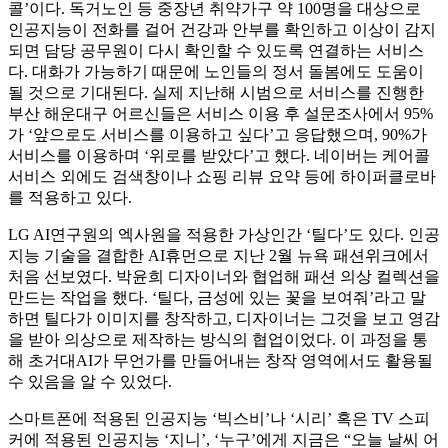
콜’이다. 독거노인 등 중장년 취약가구 약 100명을 대상으로
인공지능이 전화를 걸어 건강과 안부를 확인하고 이상이 감지
되면 담당 공무원이 다시 확인할 수 있도록 연결하는 서비스
다. 대화가 가능하기 때문에 노인들의 정서 돌봄에도 도움이
될 것으로 기대된다. 실제 지난해 시범으로 서비스를 진행한
부산 해운대구 어르신들은 서비스 이용 후 설문조사에서 95%
가 ‘앞으로도 서비스를 이용하고 싶다’고 응답했으며, 90%가
서비스를 이용하며 ‘위로를 받았다’고 했다. 네이버는 케어콜
서비스 외에도 검색창이나 쇼핑 리뷰 요약 등에 하이퍼클로바
를 적용하고 있다.
LG AI연구원의 엑사원을 적용한 가상인간 ‘틸다’도 있다. 인공
지능 기술을 결합한 AI휴먼으로 지난 2월 뉴욕 패션위크에서
처음 선보였다. 박윤희 디자이너와 협업해 패션 의상 컬렉션을
만드는 작업을 했다. ‘틸다, 금성에 있는 꽃을 보여줘’라고 말
하면 틸다가 이미지를 창작하고, 디자이너는 그것을 보고 영감
을 받아 의상으로 제작하는 방식의 협업이었다. 이 과정을 통
해 초거대AI가 무언가를 만들어내는 창작 영역에서도 활용될
수 있음을 알 수 있었다.
스마트폰에 적용된 인공지능 ‘빅스비’나 ‘시리’ 혹은 TV 스피
커에 적용된 인공지능 ‘지니’, ‘누구’에게 지금은 “오늘 날씨 어