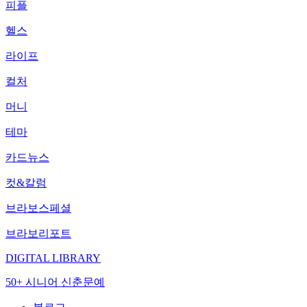
피플
헬스
라이프
컬처
머니
테마
카드뉴스
컷&칼럼
브라보스페셜
브라보리포트
DIGITAL LIBRARY
50+ 시니어 신춘문예