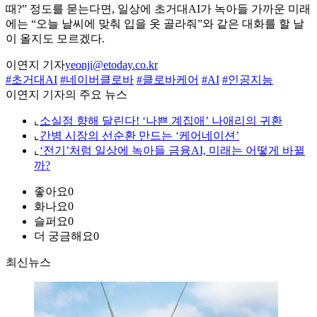
때?” 정도를 묻는다면, 일상에 초거대AI가 녹아들 가까운 미래
에는 “오늘 날씨에 맞춰 입을 옷 골라줘”와 같은 대화를 할 날
이 올지도 모르겠다.
이연지 기자
yeonji@etoday.co.kr
#초거대AI
#네이버클로바
#클로바케어
#AI
#인공지능
이연지 기자의 주요 뉴스
⌞
소실점 향해 달린다! ‘나쁜 계집애’ 나애리의 귀환
⌞
간병 시장의 선순환 만드는 ‘케어네이션’
⌞
‘전기’처럼 일상에 녹아들 금융AI, 미래는 어떻게 바뀔
까?
좋아요
0
화나요
0
슬퍼요
0
더 궁금해요
0
최신뉴스