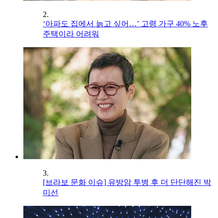
2.
‘아파도 집에서 늙고 싶어…’ 고령 가구 40% 노후
주택이라 어려워
3.
[브라보 문화 이슈] 유방암 투병 후 더 단단해진 박
미선