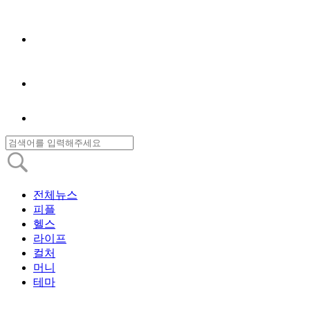
전체뉴스
피플
헬스
라이프
컬처
머니
테마