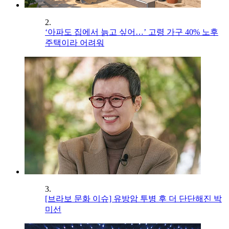
2.
‘아파도 집에서 늙고 싶어…’ 고령 가구 40% 노후
주택이라 어려워
3.
[브라보 문화 이슈] 유방암 투병 후 더 단단해진 박
미선