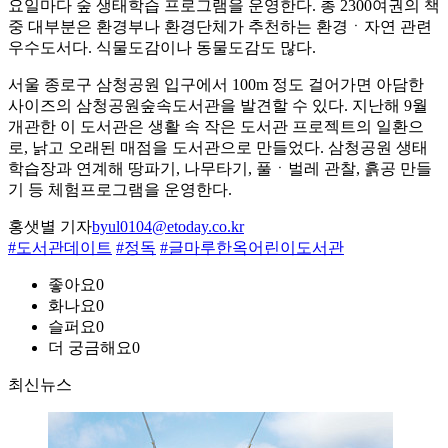
요일마다 숲 생태학습 프로그램을 운영한다. 총 2300여권의 책
중 대부분은 환경부나 환경단체가 추천하는 환경ㆍ자연 관련
우수도서다. 식물도감이나 동물도감도 많다.
서울 종로구 삼청공원 입구에서 100m 정도 걸어가면 아담한
사이즈의 삼청공원숲속도서관을 발견할 수 있다. 지난해 9월
개관한 이 도서관은 생활 속 작은 도서관 프로젝트의 일환으
로, 낡고 오래된 매점을 도서관으로 만들었다. 삼청공원 생태
학습장과 연계해 땅파기, 나무타기, 풀ㆍ벌레 관찰, 흙공 만들
기 등 체험프로그램을 운영한다.
홍샛별 기자
byul0104@etoday.co.kr
#도서관데이트
#정독
#글마루한옥어린이도서관
좋아요
0
화나요
0
슬퍼요
0
더 궁금해요
0
최신뉴스