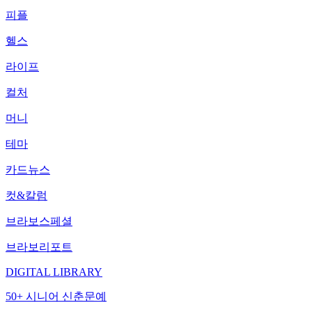
피플
헬스
라이프
컬처
머니
테마
카드뉴스
컷&칼럼
브라보스페셜
브라보리포트
DIGITAL LIBRARY
50+ 시니어 신춘문예