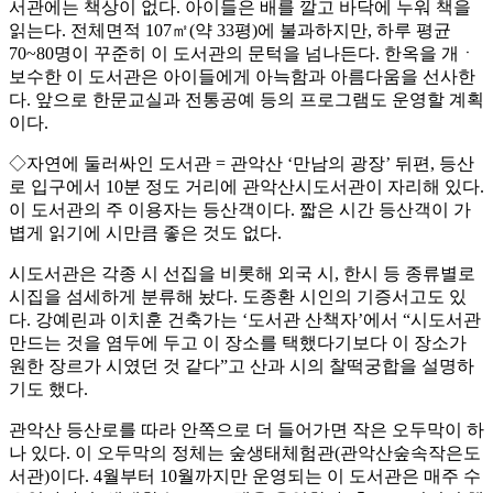
서관에는 책상이 없다. 아이들은 배를 깔고 바닥에 누워 책을
읽는다. 전체면적 107㎡(약 33평)에 불과하지만, 하루 평균
70~80명이 꾸준히 이 도서관의 문턱을 넘나든다. 한옥을 개ㆍ
보수한 이 도서관은 아이들에게 아늑함과 아름다움을 선사한
다. 앞으로 한문교실과 전통공예 등의 프로그램도 운영할 계획
이다.
◇자연에 둘러싸인 도서관 = 관악산 ‘만남의 광장’ 뒤편, 등산
로 입구에서 10분 정도 거리에 관악산시도서관이 자리해 있다.
이 도서관의 주 이용자는 등산객이다. 짧은 시간 등산객이 가
볍게 읽기에 시만큼 좋은 것도 없다.
시도서관은 각종 시 선집을 비롯해 외국 시, 한시 등 종류별로
시집을 섬세하게 분류해 놨다. 도종환 시인의 기증서고도 있
다. 강예린과 이치훈 건축가는 ‘도서관 산책자’에서 “시도서관
만드는 것을 염두에 두고 이 장소를 택했다기보다 이 장소가
원한 장르가 시였던 것 같다”고 산과 시의 찰떡궁합을 설명하
기도 했다.
관악산 등산로를 따라 안쪽으로 더 들어가면 작은 오두막이 하
나 있다. 이 오두막의 정체는 숲생태체험관(관악산숲속작은도
서관)이다. 4월부터 10월까지만 운영되는 이 도서관은 매주 수