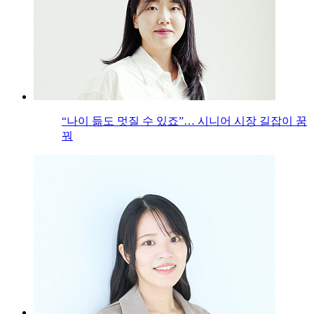
“나이 듦도 멋질 수 있죠”… 시니어 시장 길잡이 꿈
꿔