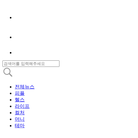
전체뉴스
피플
헬스
라이프
컬처
머니
테마