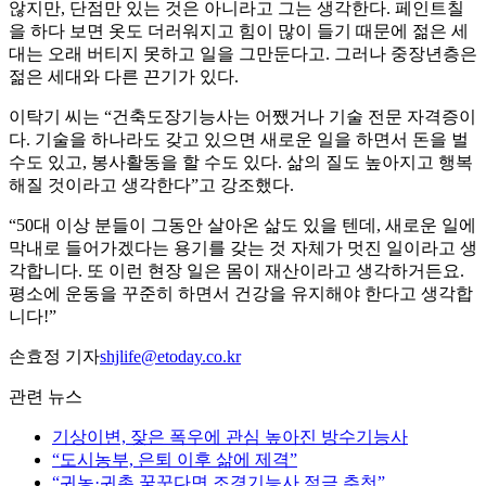
않지만, 단점만 있는 것은 아니라고 그는 생각한다. 페인트칠
을 하다 보면 옷도 더러워지고 힘이 많이 들기 때문에 젊은 세
대는 오래 버티지 못하고 일을 그만둔다고. 그러나 중장년층은
젊은 세대와 다른 끈기가 있다.
이탁기 씨는 “건축도장기능사는 어쨌거나 기술 전문 자격증이
다. 기술을 하나라도 갖고 있으면 새로운 일을 하면서 돈을 벌
수도 있고, 봉사활동을 할 수도 있다. 삶의 질도 높아지고 행복
해질 것이라고 생각한다”고 강조했다.
“50대 이상 분들이 그동안 살아온 삶도 있을 텐데, 새로운 일에
막내로 들어가겠다는 용기를 갖는 것 자체가 멋진 일이라고 생
각합니다. 또 이런 현장 일은 몸이 재산이라고 생각하거든요.
평소에 운동을 꾸준히 하면서 건강을 유지해야 한다고 생각합
니다!”
손효정 기자
shjlife@etoday.co.kr
관련 뉴스
기상이변, 잦은 폭우에 관심 높아진 방수기능사
“도시농부, 은퇴 이후 삶에 제격”
“귀농·귀촌 꿈꾼다면 조경기능사 적극 추천”