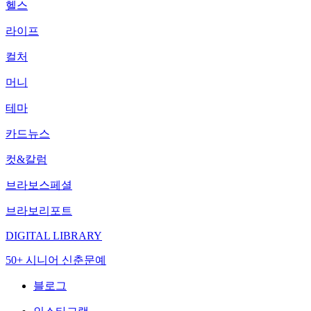
헬스
라이프
컬처
머니
테마
카드뉴스
컷&칼럼
브라보스페셜
브라보리포트
DIGITAL LIBRARY
50+ 시니어 신춘문예
블로그