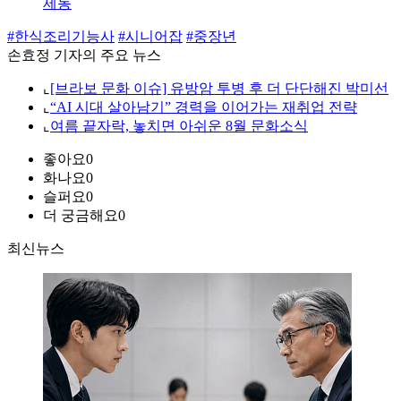
제동
#한식조리기능사
#시니어잡
#중장년
손효정 기자의 주요 뉴스
⌞
[브라보 문화 이슈] 유방암 투병 후 더 단단해진 박미선
⌞
“AI 시대 살아남기” 경력을 이어가는 재취업 전략
⌞
여름 끝자락, 놓치면 아쉬운 8월 문화소식
좋아요
0
화나요
0
슬퍼요
0
더 궁금해요
0
최신뉴스