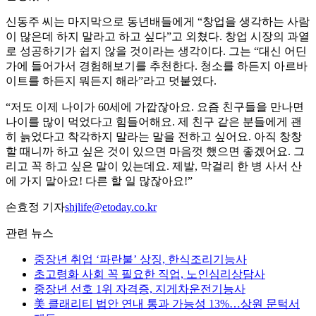
신동주 씨는 마지막으로 동년배들에게 “창업을 생각하는 사람
이 많은데 하지 말라고 하고 싶다”고 외쳤다. 창업 시장의 과열
로 성공하기가 쉽지 않을 것이라는 생각이다. 그는 “대신 어딘
가에 들어가서 경험해보기를 추천한다. 청소를 하든지 아르바
이트를 하든지 뭐든지 해라”라고 덧붙였다.
“저도 이제 나이가 60세에 가깝잖아요. 요즘 친구들을 만나면
나이를 많이 먹었다고 힘들어해요. 제 친구 같은 분들에게 괜
히 늙었다고 착각하지 말라는 말을 전하고 싶어요. 아직 창창
할 때니까 하고 싶은 것이 있으면 마음껏 했으면 좋겠어요. 그
리고 꼭 하고 싶은 말이 있는데요. 제발, 막걸리 한 병 사서 산
에 가지 말아요! 다른 할 일 많잖아요!”
손효정 기자
shjlife@etoday.co.kr
관련 뉴스
중장년 취업 ‘파란불’ 상징, 한식조리기능사
초고령화 사회 꼭 필요한 직업, 노인심리상담사
중장년 선호 1위 자격증, 지게차운전기능사
美 클래리티 법안 연내 통과 가능성 13%…상원 문턱서