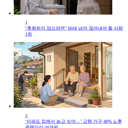
1.
"후회하지 않으려면" 60세 넘어 끊어내야 할 사람
1위
2.
‘아파도 집에서 늙고 싶어…’ 고령 가구 40% 노후
주택이라 어려워