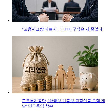
“고용지표랑 다르네…” 5060 구직은 왜 줄었나
근로복지공단, ‘한국형 기금형 퇴직연금 모델 개
발’ 연구용역 착수