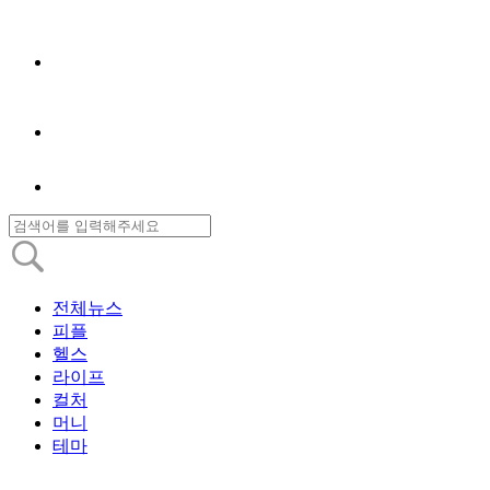
전체뉴스
피플
헬스
라이프
컬처
머니
테마