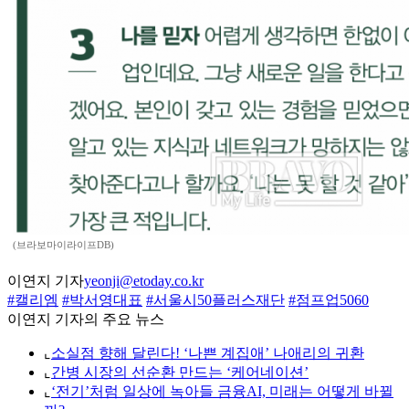
(브라보마이라이프DB)
이연지 기자
yeonji@etoday.co.kr
#캘리엠
#박서영대표
#서울시50플러스재단
#점프업5060
이연지 기자의 주요 뉴스
⌞
소실점 향해 달린다! ‘나쁜 계집애’ 나애리의 귀환
⌞
간병 시장의 선순환 만드는 ‘케어네이션’
⌞
‘전기’처럼 일상에 녹아들 금융AI, 미래는 어떻게 바뀔