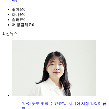
까?
좋아요
0
화나요
0
슬퍼요
0
더 궁금해요
0
최신뉴스
“나이 듦도 멋질 수 있죠”… 시니어 시장 길잡이 꿈
꿔