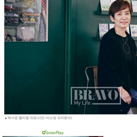
▲박서영 캘리엠 대표(사진=이소망 프리랜서)