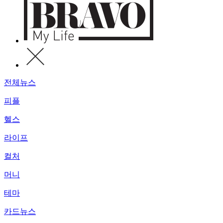
전체뉴스
피플
헬스
라이프
컬처
머니
테마
카드뉴스