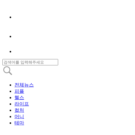
전체뉴스
피플
헬스
라이프
컬처
머니
테마