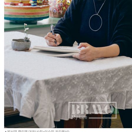
▲박서영 캘리엠 대표(사진=이소망 프리랜서)