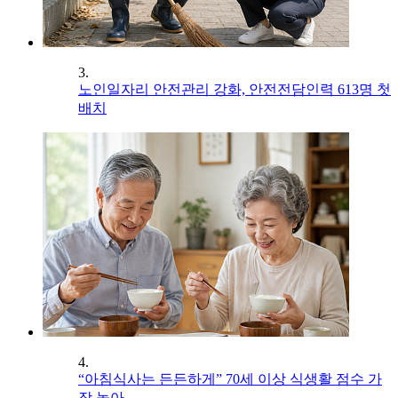
3.
노인일자리 안전관리 강화, 안전전담인력 613명 첫
배치
4.
“아침식사는 든든하게” 70세 이상 식생활 점수 가
장 높아