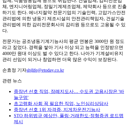
업체, 식품냉동업체 등으로 취업한다. 건설업체, 감리전문업
체, 엔지니어링업체, 정밀기계제조업체, 제약회사 등으로 진출
하기도 한다. 에너지절약 전문기업의 기술인력, 고압가스안전
관리법에 의한 냉동기 제조시설의 안전관리책임자, 건설기술
관리법에 의한 감리전문회사의 감리원 등으로도 고용될 수 있
다.
전문가는 공조냉동기계기능사의 평균 연봉은 3000만 원 정도
라고 짚었다. 경력을 쌓아 기사 이상 되고 능력을 인정받으면
4000만 원대 이상도 벌 수 있다고 한다. 나아가 기계설비유지
관리 선임이 되거나 창업하면 더욱 많은 수익이 보장된다.
손효정 기자
shjlife@etoday.co.kr
관련 뉴스
중장년 선호 직업, 장례지도사… 수도권 고용시장은 '바
늘구멍'
초고령화 사회 꼭 필요한 직업, 노인심리상담사
중장년 선호 1위 자격증, 지게차운전기능사
STO 하위법규 예상안, 풀링·거래한도·정형증권 로드맵
제시