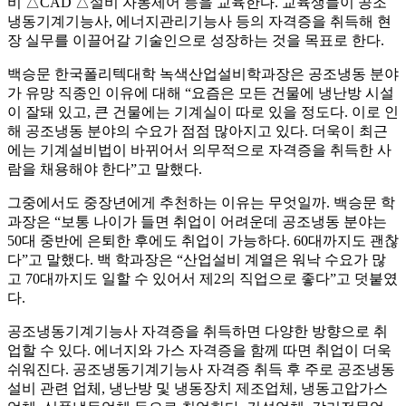
비 △CAD △설비 자동제어 등을 교육한다. 교육생들이 공조
냉동기계기능사, 에너지관리기능사 등의 자격증을 취득해 현
장 실무를 이끌어갈 기술인으로 성장하는 것을 목표로 한다.
백승문 한국폴리텍대학 녹색산업설비학과장은 공조냉동 분야
가 유망 직종인 이유에 대해 “요즘은 모든 건물에 냉난방 시설
이 잘돼 있고, 큰 건물에는 기계실이 따로 있을 정도다. 이로 인
해 공조냉동 분야의 수요가 점점 많아지고 있다. 더욱이 최근
에는 기계설비법이 바뀌어서 의무적으로 자격증을 취득한 사
람을 채용해야 한다”고 말했다.
그중에서도 중장년에게 추천하는 이유는 무엇일까. 백승문 학
과장은 “보통 나이가 들면 취업이 어려운데 공조냉동 분야는
50대 중반에 은퇴한 후에도 취업이 가능하다. 60대까지도 괜찮
다”고 말했다. 백 학과장은 “산업설비 계열은 워낙 수요가 많
고 70대까지도 일할 수 있어서 제2의 직업으로 좋다”고 덧붙였
다.
공조냉동기계기능사 자격증을 취득하면 다양한 방향으로 취
업할 수 있다. 에너지와 가스 자격증을 함께 따면 취업이 더욱
쉬워진다. 공조냉동기계기능사 자격증 취득 후 주로 공조냉동
설비 관련 업체, 냉난방 및 냉동장치 제조업체, 냉동고압가스