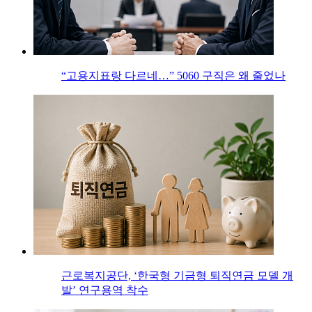
“고용지표랑 다르네…” 5060 구직은 왜 줄었나
근로복지공단, ‘한국형 기금형 퇴직연금 모델 개
발’ 연구용역 착수