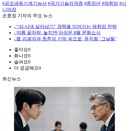
#공조냉동기계기능사
#국가기술자격증
#중장년
#재취업
#시
니어잡
손효정 기자의 주요 뉴스
⌞
“AI 시대 살아남기” 경력을 이어가는 재취업 전략
⌞
여름 끝자락, 놓치면 아쉬운 8월 문화소식
⌞
故 김광석과 청춘의 기억 속으로, 뮤지컬 ‘그날들’
좋아요
0
화나요
0
슬퍼요
0
더 궁금해요
0
최신뉴스