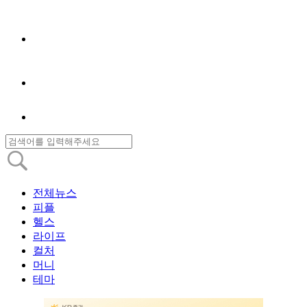
전체뉴스
피플
헬스
라이프
컬처
머니
테마