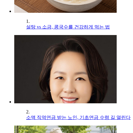
1.
설탕 vs 소금, 콩국수를 건강하게 먹는 법
2.
소액 직역연금 받는 노인, 기초연금 수령 길 열린다