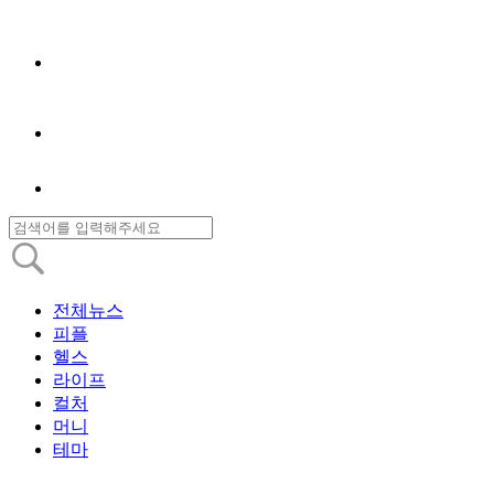
전체뉴스
피플
헬스
라이프
컬처
머니
테마