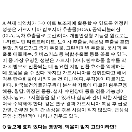
A 현재 식약처가 다이어트 보조제에 활용할 수 있도록 인정한
성분은 가르시니아 캄보지아 추출물(HCA), 공액리놀레산
(CLA, 녹차 추출물·키토산)이다. 개별인정형 기능성 원료로는
L-카르니틴 타르트레이트, 보이차 추출물, 레몬밤 추출물 혼합
분말, 와일드망고 종자 추출물, 그린커피빈 추출물, 풋사과 추
출물 애플페논, 히비스커스 등 복합추출물 등을 꼽을 수 있다.
이 중 가장 유명한 성분은 가르시니아다. 탄수화물 흡수를 막
아 지방으로 전환되는 데 필요한 지방 전환 효소를 억제하는
데 도움을 줄 수 있다. 하지만 가르시니아를 섭취한다고 해서
먹은 탄수화물이 사라지는 건 아닌 데다, 부작용이 따르기도
한다. 한국보건의료연구원이 분석한 자료에 따르면 횡문근융
해증, 황달, 위장관 통증, 설사, 수면장애 등을 겪을 가능성이
있다. 당뇨, 고지혈증을 앓고 있거나 심장과 간이 약한 사람은
더욱 주의해야 한다. 같은 연구 결과 가르시니아 복용 후 급성
간염, 간부전 등의 간 손상을 겪은 사람이 적지 않았다. 급성심
근염·심장빈맥이 나타난 경우도 있다.
Q 탈모에 효과 있다는 영양제, 먹을지 말지 고민이라면?