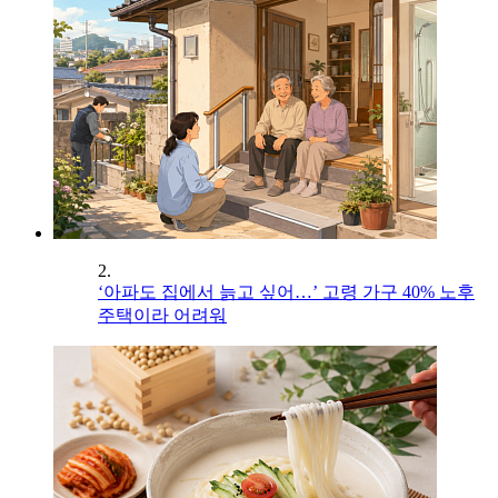
2.
‘아파도 집에서 늙고 싶어…’ 고령 가구 40% 노후
주택이라 어려워