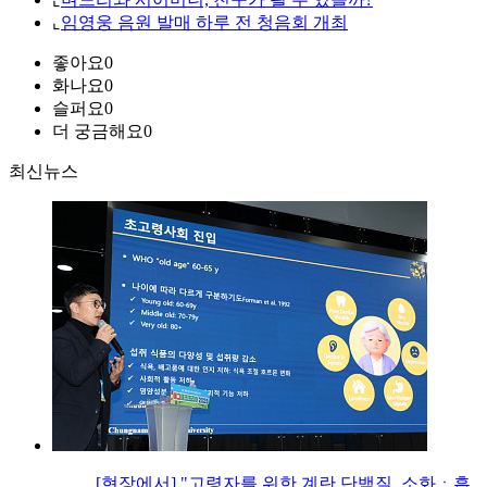
⌞
임영웅 음원 발매 하루 전 청음회 개최
좋아요
0
화나요
0
슬퍼요
0
더 궁금해요
0
최신뉴스
[현장에서] "고령자를 위한 계란 단백질, 소화ㆍ흡