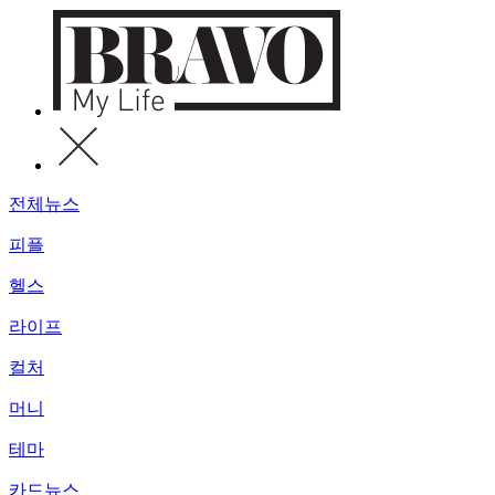
전체뉴스
피플
헬스
라이프
컬처
머니
테마
카드뉴스