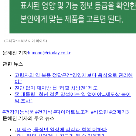
(그래픽=브라보 마이 라이프)
문혜진 기자
hjmoon@etoday.co.kr
관련 뉴스
고령자의 약 복용 정답은? “영양제보다 음식으로 관리해
야”
진단 없이 재처방 日 ‘리필 처방전’ 제도
李 대통령 "청년 결혼 망설이는 일 없어야...제도상 불이
익 조사"
#건강기능식품
#건기식
#다이어트보조제
#비오틴
#오메가3
문혜진 기자의 주요 뉴스
⌞
비렉스, 중장년 일상에 감각과 회복 더하다
⌞
며느리와 시어머니, 친구가 될 수 있을까?