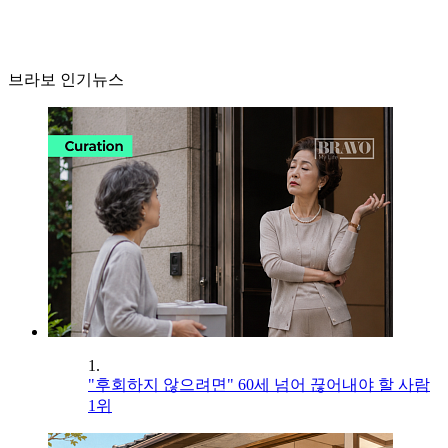
브라보 인기뉴스
1.
"후회하지 않으려면" 60세 넘어 끊어내야 할 사람
1위