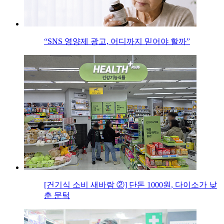
“SNS 영양제 광고, 어디까지 믿어야 할까”
[건기식 소비 새바람 ②] 단돈 1000원, 다이소가 낮
춘 문턱