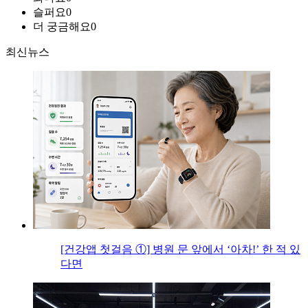
슬퍼요
0
더 궁금해요
0
최신뉴스
[건강앱 첫걸음 ①] 병원 문 앞에서 ‘아차!’ 한 적 있
다면