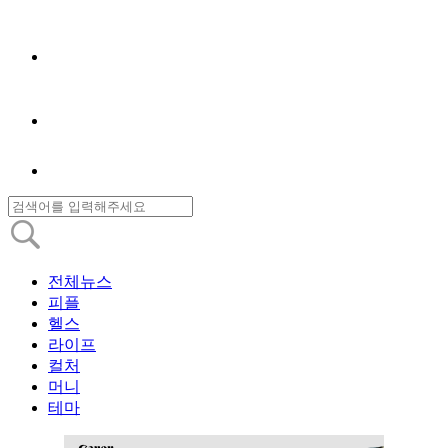
전체뉴스
피플
헬스
라이프
컬처
머니
테마