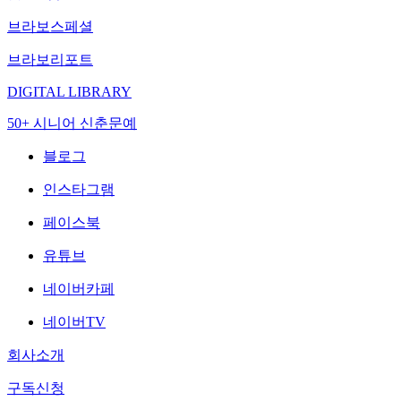
브라보스페셜
브라보리포트
DIGITAL LIBRARY
50+ 시니어 신춘문예
블로그
인스타그램
페이스북
유튜브
네이버카페
네이버TV
회사소개
구독신청