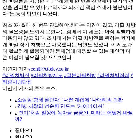
신 90일분을 처방한다”, “3개월에 한 번은 진찰해야 환자의 건
강을 관리할 수 있다”, “약사와 의사 간 책임 소재가 불분명하
다”는 등의 답변이 나왔다.
최소 3개월에 한 번은 진찰해야 한다는 의견이 있고, 리필 처방
의 필요성을 느끼지 못한다는 점에서 이 제도는 아직 활발하게
이용되지 않고 있다. 조사에서는 리필 처방전을 원하는 환자에
게 90일 장기 처방으로 대응했다는 답변도 있었다. 이 제도가
더 활발하게 활용되려면 문제점에 대응할 수 있는 대안과 더
큰 이점이 필요할 것으로 보인다.
이연지 기자
yeonji@etoday.co.kr
#리필처방전
#리필처방제도
#일본리필처방
#리필처방장점
#
리필처방단점
이연지 기자의 주요 뉴스
⌞
소실점 향해 달린다! ‘나쁜 계집애’ 나애리의 귀환
⌞
간병 시장의 선순환 만드는 ‘케어네이션’
⌞
‘전기’처럼 일상에 녹아들 금융AI, 미래는 어떻게 바뀔
까?
좋아요
0
화나요
0