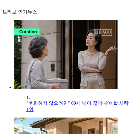
브라보 인기뉴스
1.
"후회하지 않으려면" 60세 넘어 끊어내야 할 사람
1위