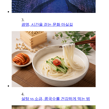
3.
광명, 시간을 걷는 문화 마실길
4.
설탕 vs 소금, 콩국수를 건강하게 먹는 법