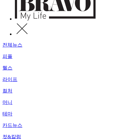
전체뉴스
피플
헬스
라이프
컬처
머니
테마
카드뉴스
컷&칼럼