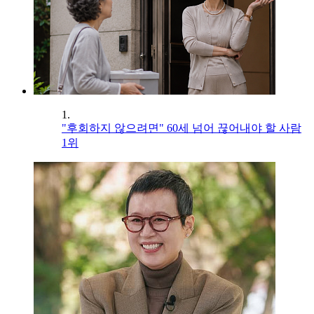
1.
"후회하지 않으려면" 60세 넘어 끊어내야 할 사람
1위