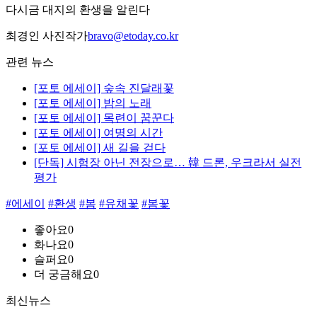
다시금 대지의 환생을 알린다
최경인 사진작가
bravo@etoday.co.kr
관련 뉴스
[포토 에세이] 숲속 진달래꽃
[포토 에세이] 밤의 노래
[포토 에세이] 목련이 꿈꾼다
[포토 에세이] 여명의 시간
[포토 에세이] 새 길을 걷다
[단독] 시험장 아닌 전장으로… 韓 드론, 우크라서 실전
평가
#에세이
#환생
#봄
#유채꽃
#봄꽃
좋아요
0
화나요
0
슬퍼요
0
더 궁금해요
0
최신뉴스