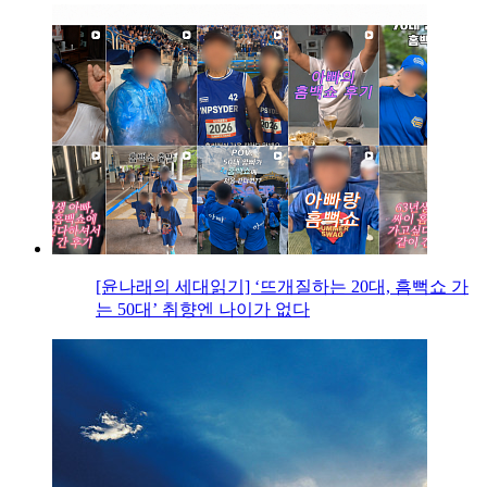
[윤나래의 세대읽기] ‘뜨개질하는 20대, 흠뻑쇼 가
는 50대’ 취향엔 나이가 없다