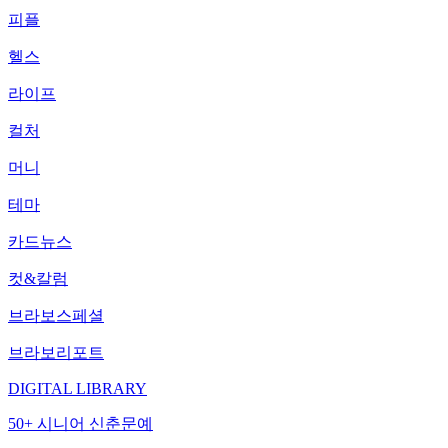
피플
헬스
라이프
컬처
머니
테마
카드뉴스
컷&칼럼
브라보스페셜
브라보리포트
DIGITAL LIBRARY
50+ 시니어 신춘문예