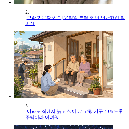
2.
[브라보 문화 이슈] 유방암 투병 후 더 단단해진 박
미선
3.
‘아파도 집에서 늙고 싶어…’ 고령 가구 40% 노후
주택이라 어려워