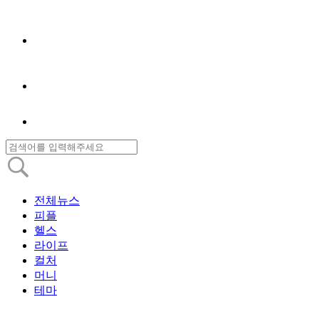
전체뉴스
피플
헬스
라이프
컬처
머니
테마