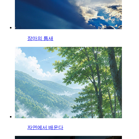
장마의 틈새
자연에서 배운다