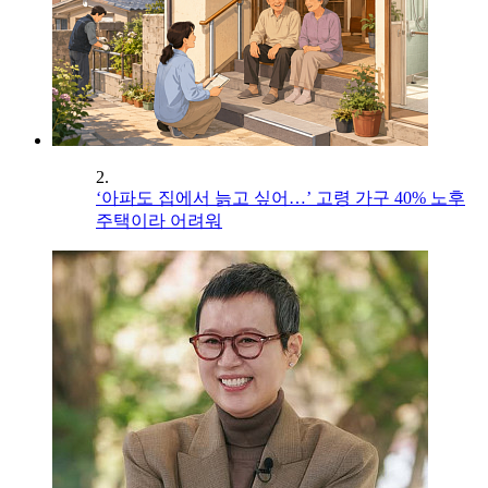
2.
‘아파도 집에서 늙고 싶어…’ 고령 가구 40% 노후
주택이라 어려워