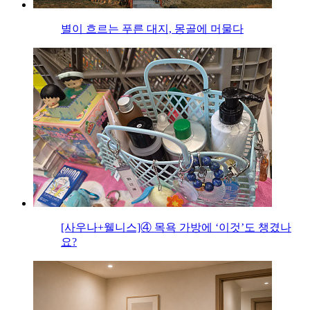
별이 흐르는 푸른 대지, 몽골에 머물다
[사우나+웰니스]④ 목욕 가방에 ‘이것’도 챙겼나
요?