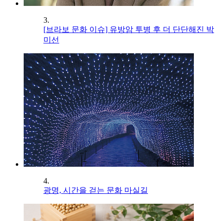
3.
[브라보 문화 이슈] 유방암 투병 후 더 단단해진 박
미선
4.
광명, 시간을 걷는 문화 마실길