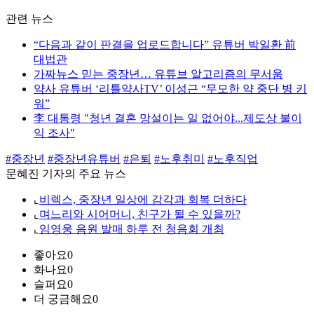
관련 뉴스
“다음과 같이 판결을 업로드합니다” 유튜버 박일환 前
대법관
가짜뉴스 믿는 중장년… 유튜브 알고리즘의 무서움
약사 유튜버 ‘리틀약사TV’ 이성근 “무모한 약 중단 병 키
워”
李 대통령 "청년 결혼 망설이는 일 없어야...제도상 불이
익 조사"
#중장년
#중장년유튜버
#은퇴
#노후취미
#노후직업
문혜진 기자의 주요 뉴스
⌞
비렉스, 중장년 일상에 감각과 회복 더하다
⌞
며느리와 시어머니, 친구가 될 수 있을까?
⌞
임영웅 음원 발매 하루 전 청음회 개최
좋아요
0
화나요
0
슬퍼요
0
더 궁금해요
0