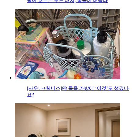
별이 흐르는 푸른 대지, 몽골에 머물다
[사우나+웰니스]④ 목욕 가방에 ‘이것’도 챙겼나
요?