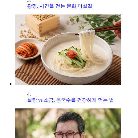
3.
광명, 시간을 걷는 문화 마실길
4.
설탕 vs 소금, 콩국수를 건강하게 먹는 법