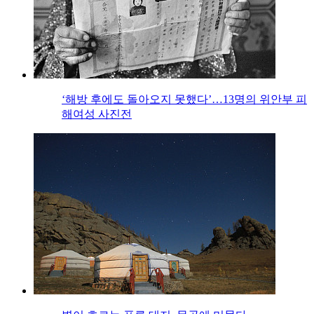
‘해방 후에도 돌아오지 못했다’…13명의 위안부 피
해여성 사진전