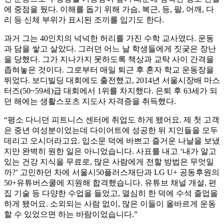
에 중점을 뒀다. 이해를 돕기 위해 가슴, 복근, 등, 팔, 어깨, 다
리 등 신체 부위가 표시된 조끼를 입기도 한다.
과거 그는 40인치의 넉넉한 허리를 가진 수학 교사였다. 운동
과 담을 쌓고 살았다. 그러던 어느 날 학생들에게 짓궂은 장난
을 당했다. 그가 지나가지 못하도록 책상과 교탁 사이 간격을
좁혀놓은 것이다. 그로부터 매일 퇴근 후 혼자 학교 운동장을
뛰었다. 보디빌딩 대회에도 출전했고, 2014년 서울시장배 마스
터즈(50~59세)급 대회에서 1위를 차지했다. 은퇴 후 63세가 되
던 해에는 생활스포츠 지도사 자격증을 취득했다.
“평소 다니던 피트니스 센터에 취업도 하게 됐어요. 제 첫 고객
은 중년 여성분이었는데 다이어트에 성공한 뒤 지인들을 모두
데리고 오시더라고요. 입소문 덕에 바쁘고 즐거운 나날을 보냈
지만 완벽히 원한 일은 아니었습니다. 사표를 내고 ‘내가 알고
있는 건강 지식을 무료로, 많은 사람에게 전할 방법은 무엇일
까?’ 고민하던 차에 서울시50플러스재단과 LG U+ 공동후원의
50+유튜버스쿨에 지원해 합격했습니다. 유튜브 채널 개설, 편
집 기술 등 다양한 수업을 들었고, 열심히 한 덕에 수석 졸업을
하게 됐어요. 소외되는 사람 없이, 많은 이들이 올바르게 운동
할 수 있었으면 하는 바람이었습니다.”