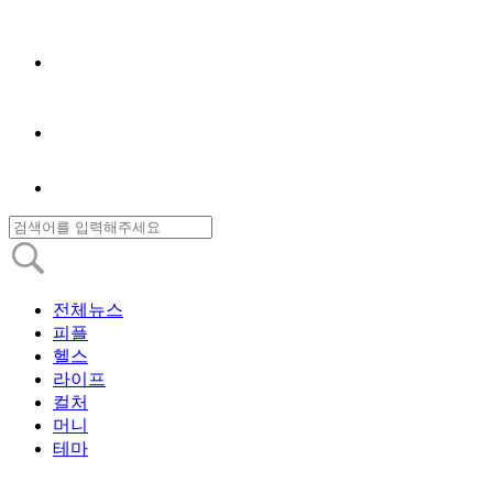
전체뉴스
피플
헬스
라이프
컬처
머니
테마