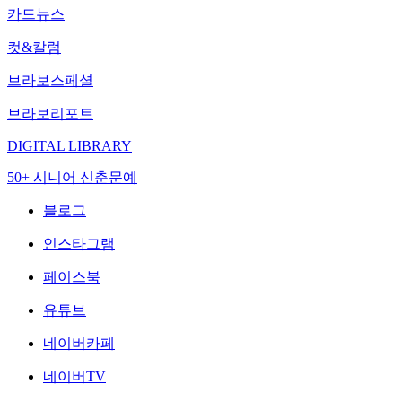
카드뉴스
컷&칼럼
브라보스페셜
브라보리포트
DIGITAL LIBRARY
50+ 시니어 신춘문예
블로그
인스타그램
페이스북
유튜브
네이버카페
네이버TV