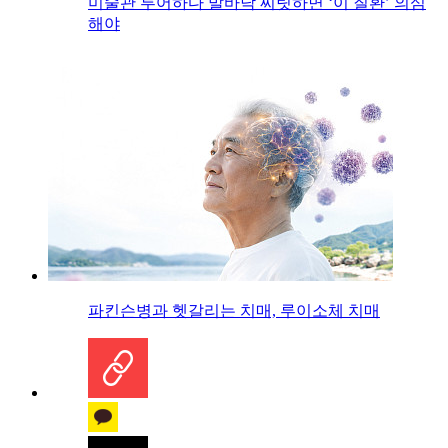
미술관 투어하다 발바닥 찌릿하면 ‘이 질환’ 의심
해야
파킨슨병과 헷갈리는 치매, 루이소체 치매