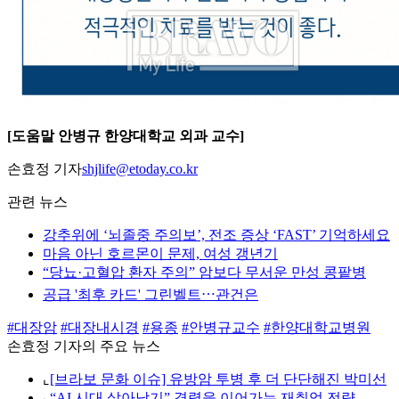
[도움말 안병규 한양대학교 외과 교수]
손효정 기자
shjlife@etoday.co.kr
관련 뉴스
강추위에 ‘뇌졸중 주의보’, 전조 증상 ‘FAST’ 기억하세요
마음 아닌 호르몬이 문제, 여성 갱년기
“당뇨·고혈압 환자 주의” 암보다 무서운 만성 콩팥병
공급 '최후 카드' 그린벨트⋯관건은
#대장암
#대장내시경
#용종
#안병규교수
#한양대학교병원
손효정 기자의 주요 뉴스
⌞
[브라보 문화 이슈] 유방암 투병 후 더 단단해진 박미선
⌞
“AI 시대 살아남기” 경력을 이어가는 재취업 전략