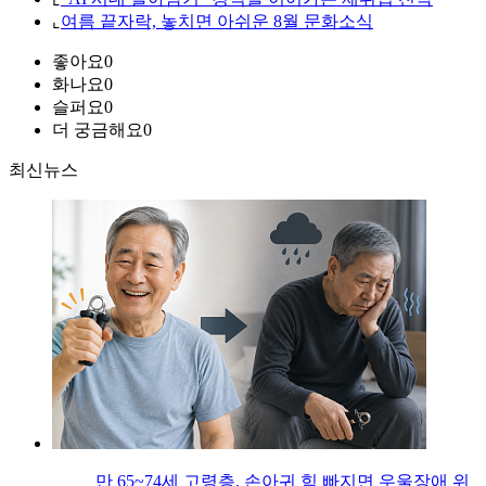
⌞
여름 끝자락, 놓치면 아쉬운 8월 문화소식
좋아요
0
화나요
0
슬퍼요
0
더 궁금해요
0
최신뉴스
만 65~74세 고령층, 손아귀 힘 빠지면 우울장애 위