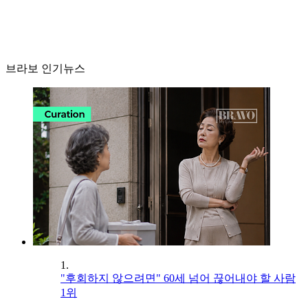
브라보 인기뉴스
1.
"후회하지 않으려면" 60세 넘어 끊어내야 할 사람
1위