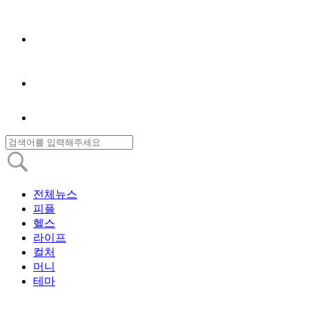
전체뉴스
피플
헬스
라이프
컬처
머니
테마