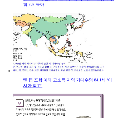
험 7배 높아
韓·日 포함 아태 고소득 지역 기대수명 84.1세 ‘아
시아 최고’