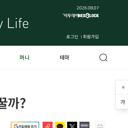
2026.08.07
로그인
회원가입
머니
테마
가
꿀까?
가
선호매체 추가