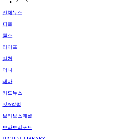
전체뉴스
피플
헬스
라이프
컬처
머니
테마
카드뉴스
컷&칼럼
브라보스페셜
브라보리포트
DIGITAL LIBRARY