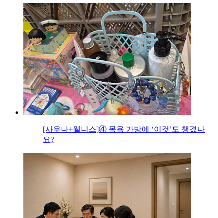
[사우나+웰니스]④ 목욕 가방에 ‘이것’도 챙겼나
요?