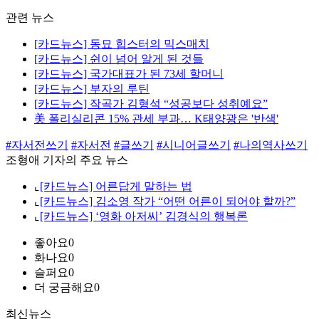
관련 뉴스
[카드뉴스] 동묘 힙스터의 믹스매치
[카드뉴스] 쉰이 넘어 알게 된 것들
[카드뉴스] 국가대표가 된 73세 할머니
[카드뉴스] 부자의 루틴
[카드뉴스] 작곡가 김형석 “성공보다 성취예요”
美 폴리실리콘 15% 관세 부과… K태양광은 '반색'
#자서전쓰기
#자서전
#글쓰기
#시니어글쓰기
#나의역사쓰기
조형애 기자의 주요 뉴스
⌞
[카드뉴스] 어른답게 말하는 법
⌞
[카드뉴스] 김소영 작가 “어떤 어른이 되어야 할까?”
⌞
[카드뉴스] ‘영화 아저씨’ 김경식의 행복론
좋아요
0
화나요
0
슬퍼요
0
더 궁금해요
0
최신뉴스