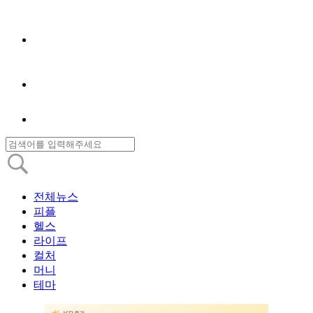
전체뉴스
피플
헬스
라이프
컬처
머니
테마