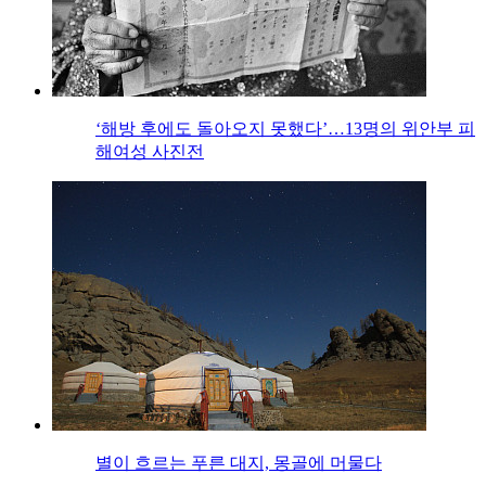
‘해방 후에도 돌아오지 못했다’…13명의 위안부 피
해여성 사진전
별이 흐르는 푸른 대지, 몽골에 머물다