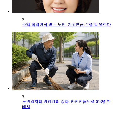
2.
소액 직역연금 받는 노인, 기초연금 수령 길 열린다
3.
노인일자리 안전관리 강화, 안전전담인력 613명 첫
배치