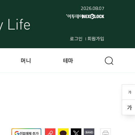
2026.08.07
로그인
회원가입
머니
테마
가
가
선호매체 추가