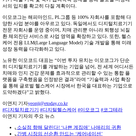
서의 입지를 확고히 다질 계획이다.
이모코그는 해피마인드, PL그룹 등 100% 자회사를 포함해 다
양한 사업 분야를 아우르고 있다. 독일에서도 디지털치료기기
전문 자회사를 운영 중이며, 치매 관리뿐 아니라 퇴행성 뇌질
환 체외진단 서비스로 사업 영역을 확장하고 있다. 또한, 헬스
케어 전용 LLM(Large Language Model) 기술 개발을 통해 미래
성장 동력을 다각화하고 있다.
노유헌 이모코드 대표는 “이번 투자 유치는 이모코그가 단순
히 디지털치료기기를 개발하는 기업을 넘어, 전 세계 어디서든
치매와 인지 건강 문제를 효과적으로 관리할 수 있는 통합 플
랫폼을 구축했음을 인정받은 결과”라며 “기술력과 사업 확장
을 통해 글로벌 헬스케어 시장에서 한국을 대표하는 기업으로
도약하겠다”고 밝혔다.
이연지 기자
yeonji@etoday.co.kr
#디지털치료기기
#디지털헬스케어
#이모코그
#코그테라
이연지 기자의 주요 뉴스
⌞
소실점 향해 달린다! ‘나쁜 계집애’ 나애리의 귀환
⌞
간병 시장의 선순환 만드는 ‘케어네이션’