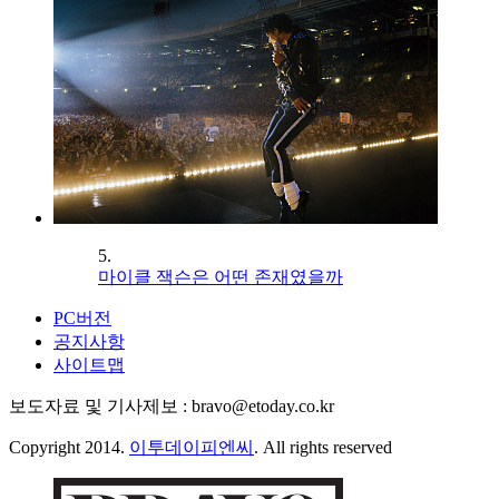
5.
마이클 잭슨은 어떤 존재였을까
PC버전
공지사항
사이트맵
보도자료 및 기사제보 : bravo@etoday.co.kr
Copyright 2014.
이투데이피엔씨
. All rights reserved