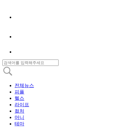
전체뉴스
피플
헬스
라이프
컬처
머니
테마