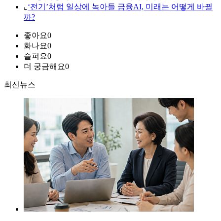
⌞
‘전기’처럼 일상에 녹아들 금융AI, 미래는 어떻게 바뀔
까?
좋아요
0
화나요
0
슬퍼요
0
더 궁금해요
0
최신뉴스