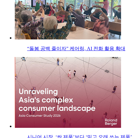
“돌봄 공백 줄이자” 케어링, AI 전화 활용 확대
시니어 시장, ‘싼 제품’보다 ‘믿고 오래 쓰는 제품’