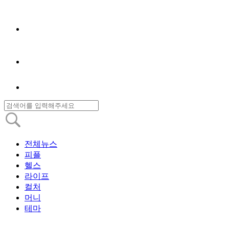
전체뉴스
피플
헬스
라이프
컬처
머니
테마