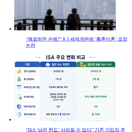
“해로하면 손해?” 8·3 세제개편에 ‘황혼이혼’ 조장
논란
“ISA ‘남은 한도’ 사라질 수 있다” 기존 가입자 주