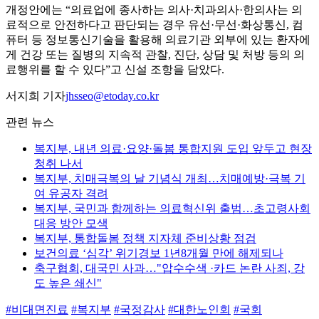
개정안에는 “의료업에 종사하는 의사·치과의사·한의사는 의
료적으로 안전하다고 판단되는 경우 유선·무선·화상통신, 컴
퓨터 등 정보통신기술을 활용해 의료기관 외부에 있는 환자에
게 건강 또는 질병의 지속적 관찰, 진단, 상담 및 처방 등의 의
료행위를 할 수 있다”고 신설 조항을 담았다.
서지희 기자
jhsseo@etoday.co.kr
관련 뉴스
복지부, 내년 의료·요양·돌봄 통합지원 도입 앞두고 현장
청취 나서
복지부, 치매극복의 날 기념식 개최…치매예방·극복 기
여 유공자 격려
복지부, 국민과 함께하는 의료혁신위 출범…초고령사회
대응 방안 모색
복지부, 통합돌봄 정책 지자체 준비상황 점검
보건의료 ‘심각’ 위기경보 1년8개월 만에 해제되나
축구협회, 대국민 사과…"압수수색 ·카드 논란 사죄, 강
도 높은 쇄신"
#비대면진료
#복지부
#국정감사
#대한노인회
#국회