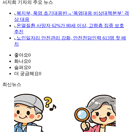
서지희 기자의 주요 뉴스
⌞
복지부, 폭염 초기대응반→‘폭염대응 비상대책본부’ 격
상 대응
⌞
온열질환 사망자 62%가 80세 이상, 고령층 집중 보호
추진
⌞
노인일자리 안전관리 강화, 안전전담인력 613명 첫 배
치
좋아요
0
화나요
0
슬퍼요
0
더 궁금해요
0
최신뉴스