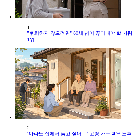
1.
"후회하지 않으려면" 60세 넘어 끊어내야 할 사람
1위
2.
‘아파도 집에서 늙고 싶어…’ 고령 가구 40% 노후