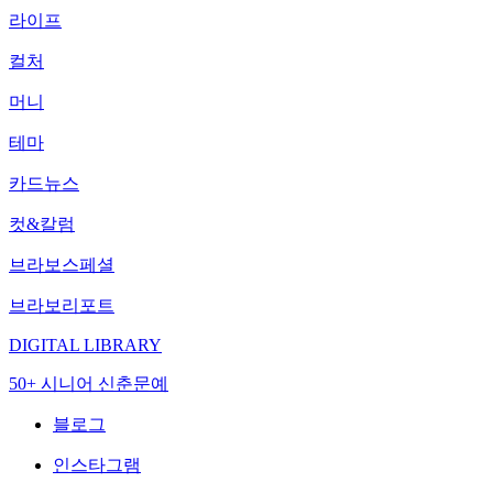
라이프
컬처
머니
테마
카드뉴스
컷&칼럼
브라보스페셜
브라보리포트
DIGITAL LIBRARY
50+ 시니어 신춘문예
블로그
인스타그램