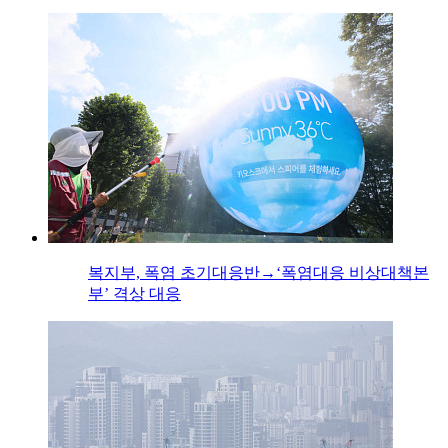
복지부, 폭염 초기대응반→‘폭염대응 비상대책본
부’ 격상 대응