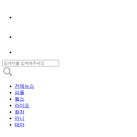
전체뉴스
피플
헬스
라이프
컬처
머니
테마