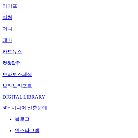
라이프
컬처
머니
테마
카드뉴스
컷&칼럼
브라보스페셜
브라보리포트
DIGITAL LIBRARY
50+ 시니어 신춘문예
블로그
인스타그램