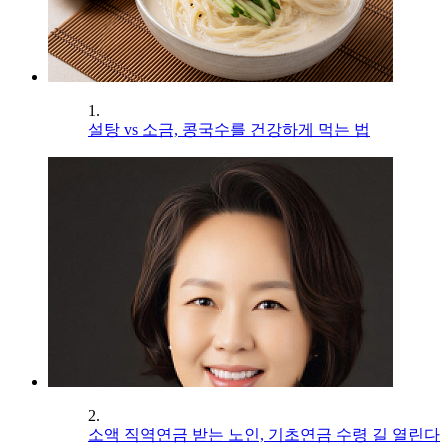
1.
설탕 vs 소금, 콩국수를 건강하게 먹는 법
2.
소액 직역연금 받는 노인, 기초연금 수령 길 열린다