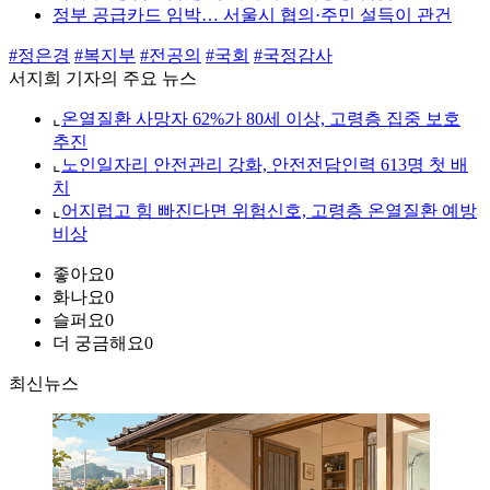
정부 공급카드 임박… 서울시 협의·주민 설득이 관건
#정은경
#복지부
#전공의
#국회
#국정감사
서지희 기자의 주요 뉴스
⌞
온열질환 사망자 62%가 80세 이상, 고령층 집중 보호
추진
⌞
노인일자리 안전관리 강화, 안전전담인력 613명 첫 배
치
⌞
어지럽고 힘 빠진다면 위험신호, 고령층 온열질환 예방
비상
좋아요
0
화나요
0
슬퍼요
0
더 궁금해요
0
최신뉴스