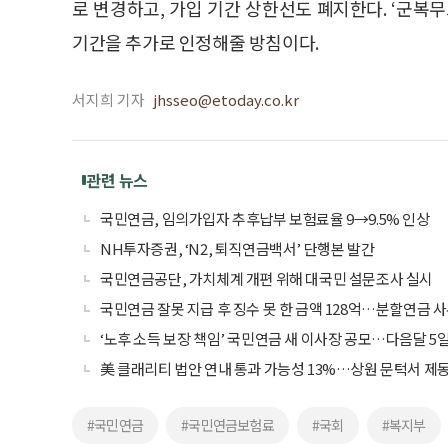
로 변경하고, 가입 기간 상한선도 폐지한다. ‘군복
기간을 추가로 인정해줄 방침이다.
서지희 기자
jhsseo@etoday.co.kr
관련 뉴스
국민연금, 임의가입자 추후납부 보험료율 9→9.5% 인상
NH투자증권, ‘N2, 퇴직연금백서’ 단행본 발간
국민연금공단, 가치체계 개편 위해 대국민 설문조사 실시
국민연금 잘못 지급 후 징수 못 한 금액 128억…분할연금 사
‘노후 소득 보장 책임’ 국민연금 새 이사장 공모…다음달 5
美 클래리티 법안 연내 통과 가능성 13%…상원 문턱서 제
#국민연금
#국민연금보험료
#국회
#복지부