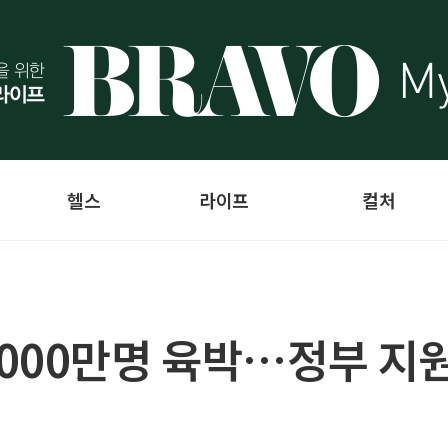
헬스
라이프
컬처
000만명 육박…정부 지원