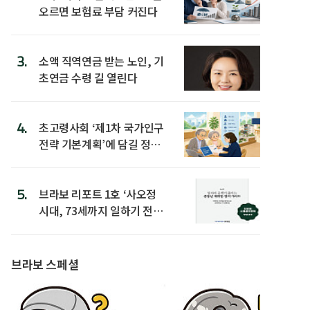
오르면 보험료 부담 커진다
3.
소액 직역연금 받는 노인, 기
초연금 수령 길 열린다
4.
초고령사회 ‘제1차 국가인구
전략 기본계획’에 담길 정책
은
5.
브라보 리포트 1호 ‘사오정
시대, 73세까지 일하기 전략’
발간
브라보 스페셜