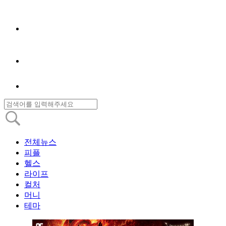
전체뉴스
피플
헬스
라이프
컬처
머니
테마