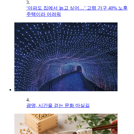
3.
‘아파도 집에서 늙고 싶어…’ 고령 가구 40% 노후
주택이라 어려워
4.
광명, 시간을 걷는 문화 마실길