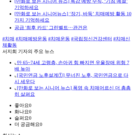
[만화로 보는 시니어 뉴스] 독감 예방 수칙, ‘기침 예절’
기억하세요
[만화로 보는 시니어뉴스] ‘장기, 바둑’ 치매예방 활동 10
가지 기억하세요
공급 '최후 카드' 그린벨트⋯관건은
#치매
#치매예방운동
#치매운동
#국립정신건강센터
#치매신
체활동
서지희 기자의 주요 뉴스
⌞
만 65~74세 고령층, 손아귀 힘 빠지면 우울장애 위험 7
배 높아
⌞
[국민연금 노후설계①] 무너진 노후, 국민연금으로 다
시 세우다
⌞
[만화로 보는 시니어 뉴스] 폭염 속 치매어르신 더 촘촘
히 살펴요
좋아요
0
화나요
0
슬퍼요
0
더 궁금해요
0