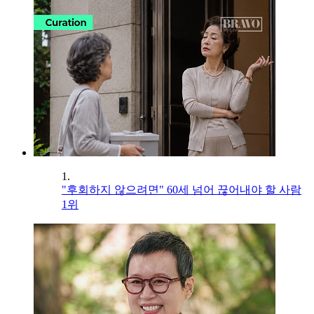
1.
"후회하지 않으려면" 60세 넘어 끊어내야 할 사람
1위