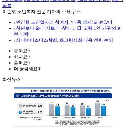
돌봄
이준호 노인복지 전문 기자의 주요 뉴스
⌞
민간형 노인일자리 참여자, ‘배움 의지’도 높았다
⌞
청년보다 술·디저트 더 찾아… 日 '고령 1인 가구'의 반
전 식탁
⌞
시니어비즈니스학회, 초고령사회 대응 전략 논의
좋아요
0
화나요
0
슬퍼요
0
더 궁금해요
0
최신뉴스