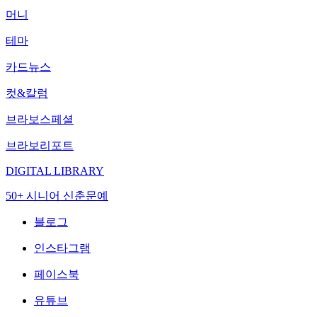
머니
테마
카드뉴스
컷&칼럼
브라보스페셜
브라보리포트
DIGITAL LIBRARY
50+ 시니어 신춘문예
블로그
인스타그램
페이스북
유튜브