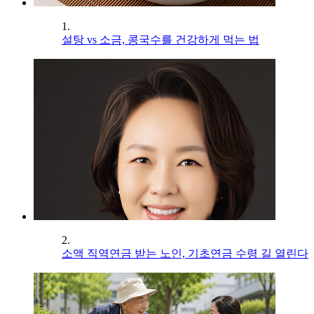
1.
설탕 vs 소금, 콩국수를 건강하게 먹는 법
2.
소액 직역연금 받는 노인, 기초연금 수령 길 열린다