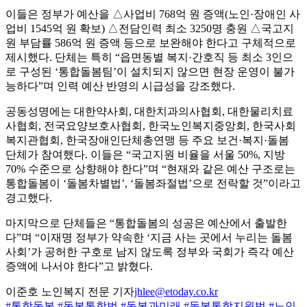
이들은 정부가 예산을 △사업비 768억 원 증액(노인·장애인 사
업비 1545억 원 확보) △전담인력 최소 3250명 충원 △국고지
원 부담률 586억 원 증액 등으로 보완해야 한다고 구체적으로
제시했다. 단체는 특히 “읍면동별 복지·간호직 등 최소 3인으
로 구성된 ‘통합돌봄팀’이 설치되지 않으면 현장 운영이 불가
능하다”며 인력 예산 반영의 시급성을 강조했다.
공동성명에는 대한약사회, 대한치과의사협회, 대한물리치료
사협회, 전국요양보호사협회, 한국노인복지중앙회, 한국사회
복지관협회, 한국장애인단체총연맹 등 주요 보건·복지·돌봄
단체가 참여했다. 이들은 “국고지원 비율을 서울 50%, 지방
70% 수준으로 상향해야 한다”며 “현재와 같은 예산 구조로는
통합돌봄이 ‘돌봄차별법’, ‘돌봄좌절법’으로 전락할 것”이라고
경고했다.
마지막으로 단체들은 “통합돌봄의 성공은 예산에서 출발한
다”며 “이재명 정부가 약속한 ‘지금 사는 곳에서 누리는 돌봄
사회’가 공허한 구호로 남지 않도록 정부와 국회가 즉각 예산
증액에 나서야 한다”고 밝혔다.
이준호 노인복지 전문 기자
jhlee@etoday.co.kr
#통합돌봄
#돌봄통합법
#돌봄과미래
#돌봄통합지원법
#노인