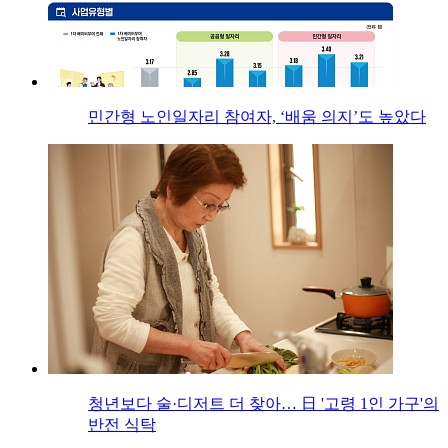
민간형 노인일자리 참여자, ‘배움 의지’도 높았다
청년보다 술·디저트 더 찾아… 日 '고령 1인 가구'의
반전 식탁