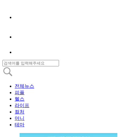
전체뉴스
피플
헬스
라이프
컬처
머니
테마