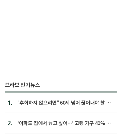
브라보 인기뉴스
1.
"후회하지 않으려면" 60세 넘어 끊어내야 할 사
람 1위
2.
‘아파도 집에서 늙고 싶어…’ 고령 가구 40% 노
후 주택이라 어...