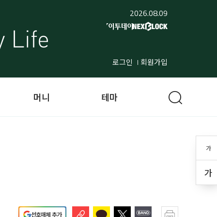
2026.08.09
로그인
회원가입
머니
테마
가
가
선호매체 추가