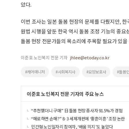
았다.
이번 조사는 일본 돌봄 현장의 문제를 다뤘지만, 한
원법 시행을 앞둔 한국 역시 돌봄 조정 기능의 중요
돌봄 현장 전문가들의 목소리에 주목할 필요가 있을 
이준호 노인복지 전문 기자
jhlee@etoday.co.kr
#캐어매니저
#사회복지사
#요양보호사
#돌봄
이준호 노인복지 전문 기자의 주요 뉴스
“추천했더니 구매” 日 돌봄 현장 종사자 91.5%가 경험
“해로하면 손해?” 8·3 세제개편에 ‘황혼이혼’ 조장 논란
민간형 노인일자리 참여자, ‘배움 의지’도 높았다