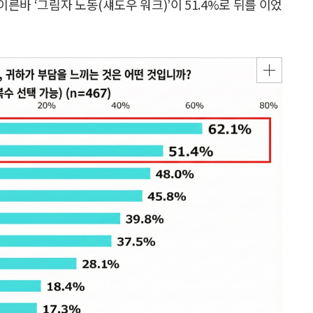
이른바 ‘그림자 노동(섀도우 워크)’이 51.4%로 뒤를 이었