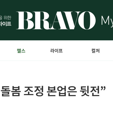
헬스
라이프
컬처
 돌봄 조정 본업은 뒷전”