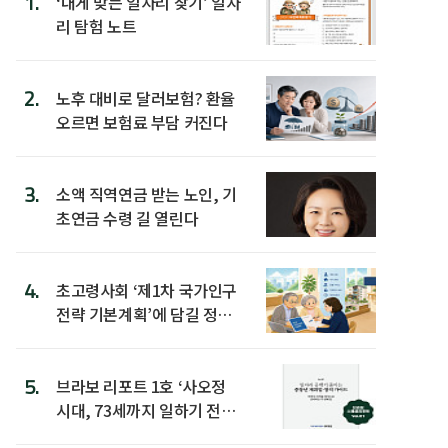
1.
‘내게 맞는 일자리 찾기’ 일자
리 탐험 노트
2.
노후 대비로 달러보험? 환율
오르면 보험료 부담 커진다
3.
소액 직역연금 받는 노인, 기
초연금 수령 길 열린다
4.
초고령사회 ‘제1차 국가인구
전략 기본계획’에 담길 정책
은
5.
브라보 리포트 1호 ‘사오정
시대, 73세까지 일하기 전략’
발간