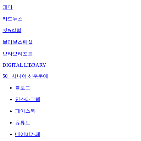
테마
카드뉴스
컷&칼럼
브라보스페셜
브라보리포트
DIGITAL LIBRARY
50+ 시니어 신춘문예
블로그
인스타그램
페이스북
유튜브
네이버카페