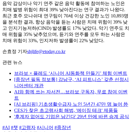
음악 감상이나 악기 연주 같은 음악 활동에 참여하는 노인은
치매 발병 위험이 최대 39% 낮아진다는 연구 결과가 나왔다.
최근 호주 모나쉬대 연구팀이 70세 이상 건강한 노인 10,893명
을 분석한 결과, 항상 음악을 듣는 사람은 치매 위험이 39% 낮
고 인지기능저하(CIND) 발생률도 17% 낮았다. 악기 연주도 치
매 위험을 35% 낮추었으며, 듣기와 연주를 모두 하는 사람은
치매 위험이 33%, 인지저하 발생률이 22% 낮았다.
손효정 기자
shjlife@etoday.co.kr
관련 뉴스
브라보 × 플레도 ‘시니어 AI동화책 만들기’ 체험 이벤트
[중장년 필독 정보통] 강남구, ‘AI 피트니스’ 갖춘 선정시
니어센터 개관
AI와 함께 쓰는 자서전…브라보 구독자, 무료 참여 이벤
트
[AI 브리핑] 기초생활수급자 노인 5년간 47만 명 늘어 外
CES가 찾은 초고령사회 해법, '에이징 테크' 제품들
'후계자 없어도 기업은 남긴다' 29년 만에 바뀐 승계 공식
#AI
#챗
#고령자
#시니어
#중장년