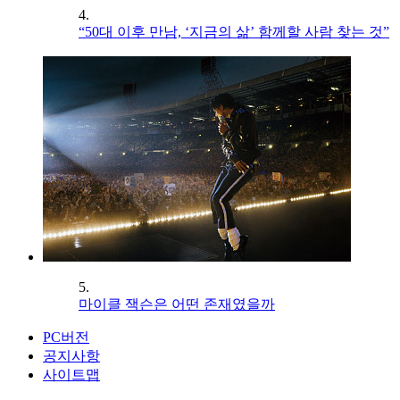
4.
“50대 이후 만남, ‘지금의 삶’ 함께할 사람 찾는 것”
5.
마이클 잭슨은 어떤 존재였을까
PC버전
공지사항
사이트맵