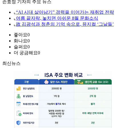
손효정 기자의 주요 뉴스
⌞
“AI 시대 살아남기” 경력을 이어가는 재취업 전략
⌞
여름 끝자락, 놓치면 아쉬운 8월 문화소식
⌞
故 김광석과 청춘의 기억 속으로, 뮤지컬 ‘그날들’
좋아요
0
화나요
0
슬퍼요
0
더 궁금해요
0
최신뉴스