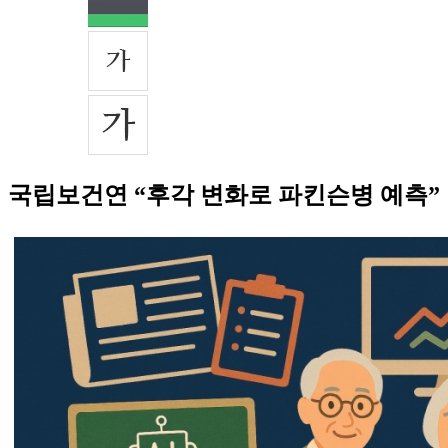
국립보건연 “후각 변화로 파킨슨병 예측”