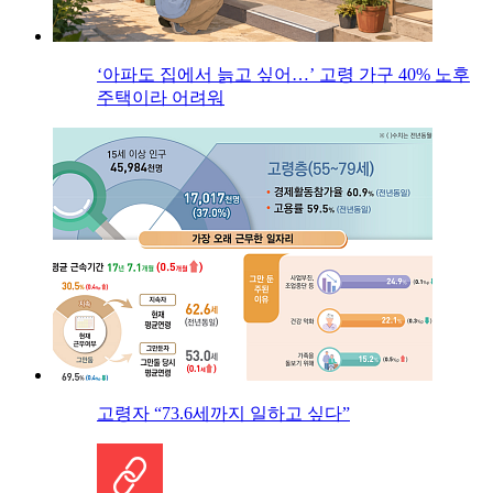
‘아파도 집에서 늙고 싶어…’ 고령 가구 40% 노후
주택이라 어려워
고령자 “73.6세까지 일하고 싶다”