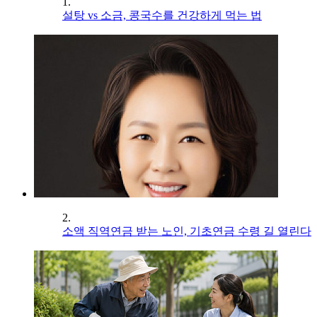
1.
설탕 vs 소금, 콩국수를 건강하게 먹는 법
2.
소액 직역연금 받는 노인, 기초연금 수령 길 열린다