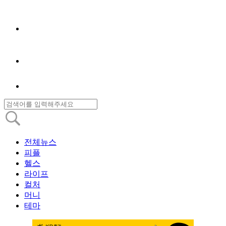
전체뉴스
피플
헬스
라이프
컬처
머니
테마