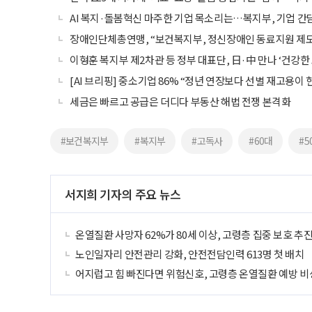
AI 복지·돌봄혁신 마주한 기업 목소리는…복지부, 기업 간
장애인단체총연맹, “보건복지부, 정신장애인 동료지원 제도
이형훈 복지부 제2차관 등 정부 대표단, 日·中 만나 ‘건강한
[AI 브리핑] 중소기업 86% “정년 연장보다 선별 재고용이 
세금은 빠르고 공급은 더디다 부동산 해법 전쟁 본격화
#보건복지부
#복지부
#고독사
#60대
#5
서지희 기자의 주요 뉴스
온열질환 사망자 62%가 80세 이상, 고령층 집중 보호 추
노인일자리 안전관리 강화, 안전전담인력 613명 첫 배치
어지럽고 힘 빠진다면 위험신호, 고령층 온열질환 예방 비