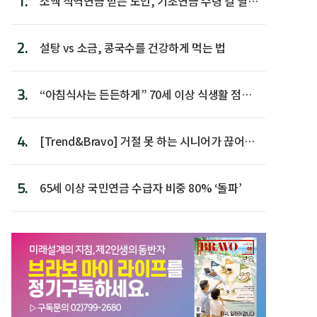
1.
소액 직역연금 받는 노인, 기초연금 수령 길 열린
다
2.
설탕 vs 소금, 콩국수를 건강하게 먹는 법
3.
“아침식사는 든든하게” 70세 이상 식생활 점수
가장 높아
4.
[Trend&Bravo] 거절 못 하는 시니어가 끊어야
할 행동 5
5.
65세 이상 국민연금 수급자 비중 80% ‘돌파’