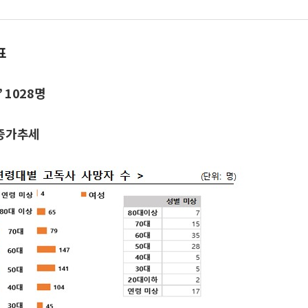
표
’ 1028명
 증가추세