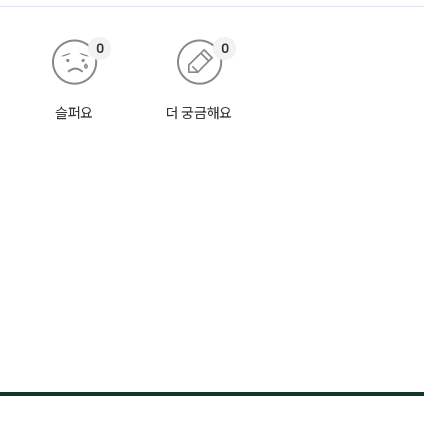
0
0
슬퍼요
더 궁금해요