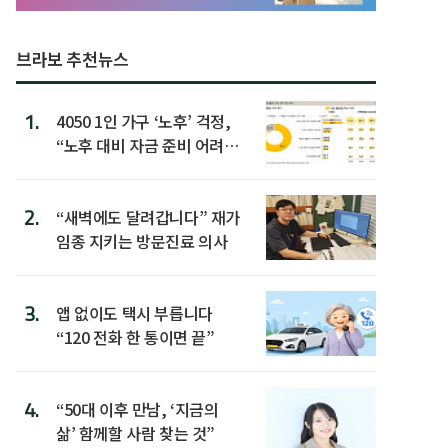
브라보 추천뉴스
1.
4050 1인 가구 ‘노후’ 걱정,
“노후 대비 자금 준비 어려
워”
2.
“새벽에도 달려갑니다” 재가
임종 지키는 방문진료 의사
3.
앱 없이도 택시 부릅니다
“120 전화 한 통이면 끝”
4.
“50대 이후 만남, ‘지금의
삶’ 함께할 사람 찾는 것”