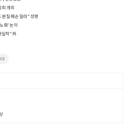
담회 개최
 본질 훼손 말라” 성명
 노화’ 논의
현실적” 外
0대
진
상