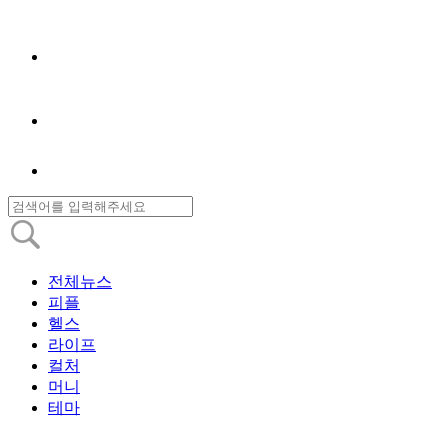
전체뉴스
피플
헬스
라이프
컬처
머니
테마