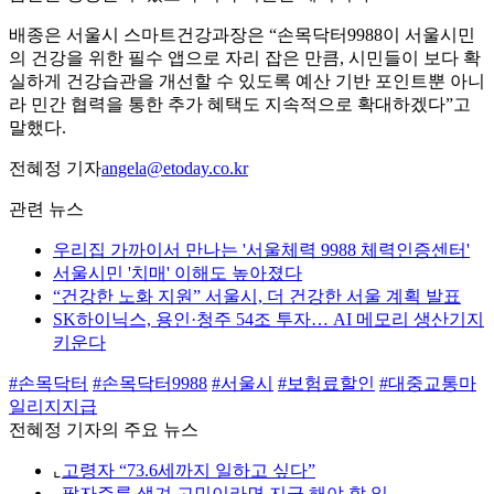
배종은 서울시 스마트건강과장은 “손목닥터9988이 서울시민
의 건강을 위한 필수 앱으로 자리 잡은 만큼, 시민들이 보다 확
실하게 건강습관을 개선할 수 있도록 예산 기반 포인트뿐 아니
라 민간 협력을 통한 추가 혜택도 지속적으로 확대하겠다”고
말했다.
전혜정 기자
angela@etoday.co.kr
관련 뉴스
우리집 가까이서 만나는 '서울체력 9988 체력인증센터'
서울시민 '치매' 이해도 높아졌다
“건강한 노화 지원” 서울시, 더 건강한 서울 계획 발표
SK하이닉스, 용인·청주 54조 투자… AI 메모리 생산기지
키운다
#손목닥터
#손목닥터9988
#서울시
#보험료할인
#대중교통마
일리지지급
전혜정 기자의 주요 뉴스
⌞
고령자 “73.6세까지 일하고 싶다”
⌞
팔자주름 생겨 고민이라면 지금 해야 할 일