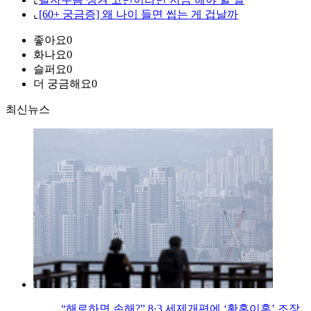
⌞
[60+ 궁금증] 왜 나이 들면 씹는 게 겁날까
좋아요
0
화나요
0
슬퍼요
0
더 궁금해요
0
최신뉴스
“해로하면 손해?” 8·3 세제개편에 ‘황혼이혼’ 조장