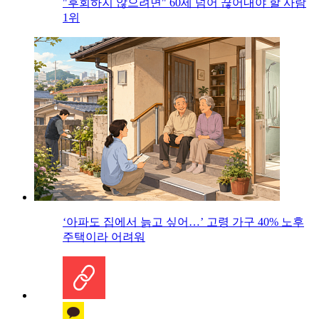
"후회하지 않으려면" 60세 넘어 끊어내야 할 사람
1위
‘아파도 집에서 늙고 싶어…’ 고령 가구 40% 노후
주택이라 어려워