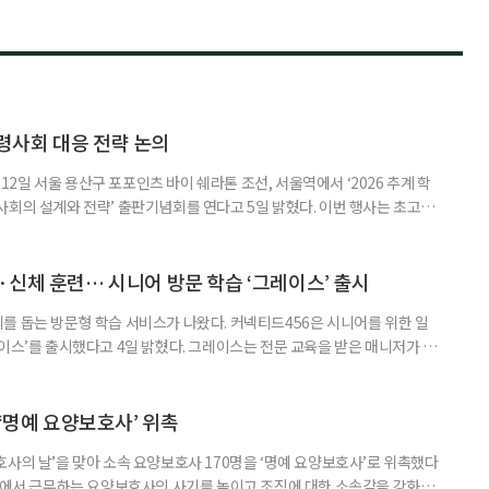
령사회 대응 전략 논의
일 서울 용산구 포포인츠 바이 쉐라톤 조선, 서울역에서 ‘2026 추계 학
사회의 설계와 전략’ 출판기념회를 연다고 5일 밝혔다. 이번 행사는 초고령
대응하기 위한 정책과 산업 전략을 논의하고, 학계와 산업계, 정책 현장의
 학술포럼에서는 김형수 호서대 교수가 ‘시니어비즈니스, 초고령사회를 설
이어 공동저자들이 돌봄과 금융, 헬스케어, 여가, 식품, 디지털 기술 등
신체 훈련… 시니어 방문 학습 ‘그레이스’ 출시
를 돕는 방문형 학습 서비스가 나왔다. 커넥티드456은 시니어를 위한 일
이스’를 출시했다고 4일 밝혔다. 그레이스는 전문 교육을 받은 매니저가 주
 훈련과 신체 활동을 진행하는 서비스다. 정기적인 대화와 정서적 교류를 통
약 복용 여부 등 일상생활 상태도 함께 살핀다. 인지 훈련에는 종이와 펜을
. 문제는 기억력과 주의집중력, 언어능력, 시공간 능력, 계산 능
 ‘명예 요양보호사’ 위촉
사의 날’을 맞아 소속 요양보호사 170명을 ‘명예 요양보호사’로 위촉했다
현장에서 근무하는 요양보호사의 사기를 높이고 조직에 대한 소속감을 강화하