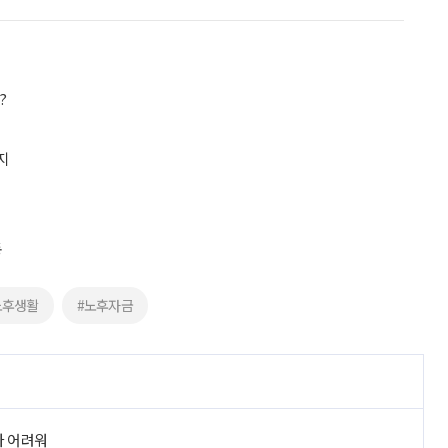
?
지
동
노후생활
#노후자금
라 어려워