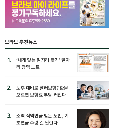
브라보 추천뉴스
1.
‘내게 맞는 일자리 찾기’ 일자
리 탐험 노트
2.
노후 대비로 달러보험? 환율
오르면 보험료 부담 커진다
3.
소액 직역연금 받는 노인, 기
초연금 수령 길 열린다