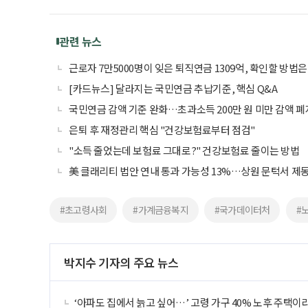
관련 뉴스
근로자 7만5000명이 잊은 퇴직연금 1309억, 확인할 방법은
[카드뉴스] 달라지는 국민연금 추납기준, 핵심 Q&A
국민연금 감액 기준 완화…초과소득 200만 원 미만 감액 폐
은퇴 후 재정관리 핵심 "건강보험료부터 점검"
"소득 줄었는데 보험료 그대로?" 건강보험료 줄이는 방법
美 클래리티 법안 연내 통과 가능성 13%…상원 문턱서 제
#초고령사회
#가계금융복지
#국가데이터처
#
박지수 기자의 주요 뉴스
‘아파도 집에서 늙고 싶어…’ 고령 가구 40% 노후 주택이