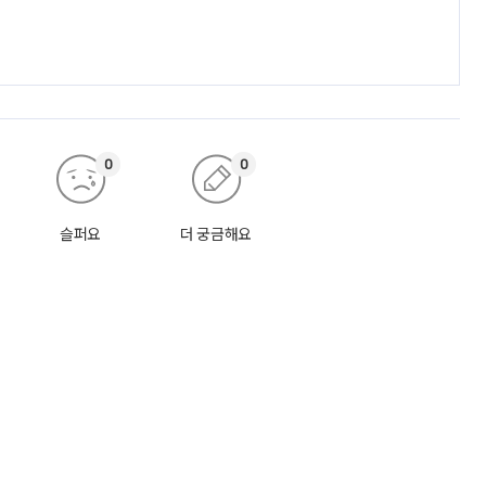
0
0
슬퍼요
더 궁금해요