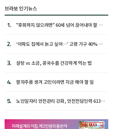
브라보 인기뉴스
1.
"후회하지 않으려면" 60세 넘어 끊어내야 할 사
람 1위
2.
‘아파도 집에서 늙고 싶어…’ 고령 가구 40% 노
후 주택이라 어...
3.
설탕 vs 소금, 콩국수를 건강하게 먹는 법
4.
팔자주름 생겨 고민이라면 지금 해야 할 일
5.
노인일자리 안전관리 강화, 안전전담인력 613명
첫 배치