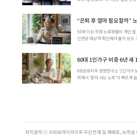
기 위해 매년 명예 요양보호사를 선
동안 돌본 사례 등을 기준으로 각 
점에서 선정된 요양보호사들에게 위
“은퇴 후 얼마 필요할까” 
지식
50세 이상 적정 노후생활비 개인 월
인연금 예상액 확인해야 물가 상승·
를 맞아 은퇴를 앞둔 중장년층의 가장
액을 노후자금으로 마련하는 것보다 
준비의 출발점이라는 조언이 나온다
60대 1인가구 비중 6년 새 
KB금융지주 경영연구소 ‘1인가구 보
회에서 ‘혼자 사는 노후’가 빠르게 늘
승하면서 고령층의 주거와 돌봄, 건강
KB금융지주 경영연구소가 최근 발표한
804만5000가구로 전체 가구의 36
저작권자 ⓒ 브라보마이라이프 무단전재 및 재배포, AI학습