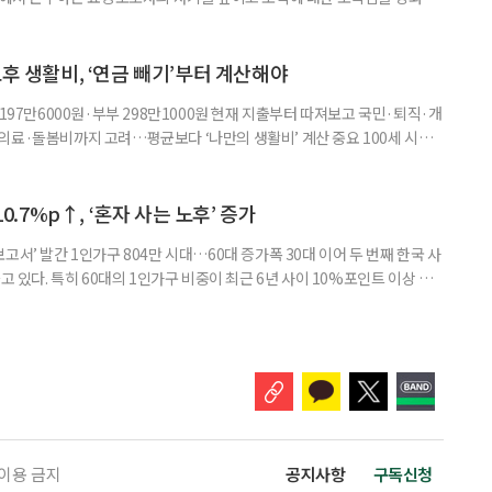
정하고 있다. 돌봄 난도가 높은 어르신을 담당하거나 한 명의 어르신을 오랫
지역본부장의 추천을 받아 선정한다. 올해는 광주와 부산을 비롯한 전국 직영
촉장과 감사 편지를 전달했다. 우수 요양보호사들이 현장에서 쌓은 돌봄
노후 생활비, ‘연금 빼기’부터 계산해야
 197만6000원·부부 298만1000원 현재 지출부터 따져보고 국민·퇴직·개
의료·돌봄비까지 고려…평균보다 ‘나만의 생활비’ 계산 중요 100세 시대
 큰 고민 중 하나는 ‘노후에 한 달에 얼마가 필요할까’다. 막연히 일정한 금
은퇴 후 필요한 생활비와 받을 수 있는 연금을 먼저 계산해 보는 것이 노후
. 조고은 하나금융연구소 하나더넥스트연구센터 수석연구원은 은퇴
10.7%p↑, ‘혼자 사는 노후’ 증가
고서’ 발간 1인가구 804만 시대…60대 증가폭 30대 이어 두 번째 한국 사
고 있다. 특히 60대의 1인가구 비중이 최근 6년 사이 10%포인트 이상 상
, 경제적 안정 등을 1인가구 관점에서 바라봐야 할 필요성이 커지고 있다.
 ‘2026 한국 1인가구 보고서’에 따르면 2024년 기준 한국 1인가구는
.1%를 차지했다. 1인가구 증가세는 특히 60
 이용 금지
공지사항
구독신청