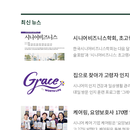
최신 뉴스
시니어비즈니스학회, 초고
한국시니어비즈니스학회는 다음 달 12
술포럼’과 ‘시니어비즈니스: 초고령
사회가 가져올 사회·경제적 변화에 
협력 기반을 넓히기 위해 마련됐다.
계하다’를 주제로 기조강연을 한다. 
집으로 찾아가 고령자 인지·
시니어의 인지 건강과 일상생활 관리
대일 방문 인지 훈련 프로그램 ‘그레
1~2회 이용자의 집을 방문해 인지
해 고령자의 외로움을 덜고, 식사와 
사용하는 자체 개발 워크북이 활용된다
케어링, 요양보호사 170명
시니어 케어 기업 케어링은 ‘요양보호
고 27일 밝혔다. 케어링은 돌봄 