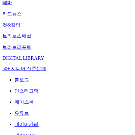
테마
카드뉴스
컷&칼럼
브라보스페셜
브라보리포트
DIGITAL LIBRARY
50+ 시니어 신춘문예
블로그
인스타그램
페이스북
유튜브
네이버카페