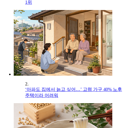
1위
2.
‘아파도 집에서 늙고 싶어…’ 고령 가구 40% 노후
주택이라 어려워