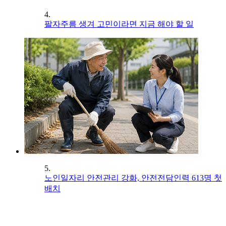
4.
팔자주름 생겨 고민이라면 지금 해야 할 일
5.
노인일자리 안전관리 강화, 안전전담인력 613명 첫
배치