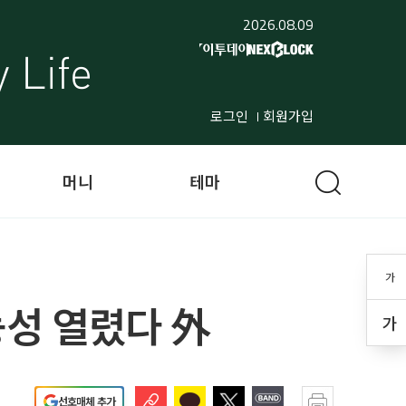
2026.08.09
로그인
회원가입
머니
테마
가
능성 열렸다 外
가
선호매체 추가