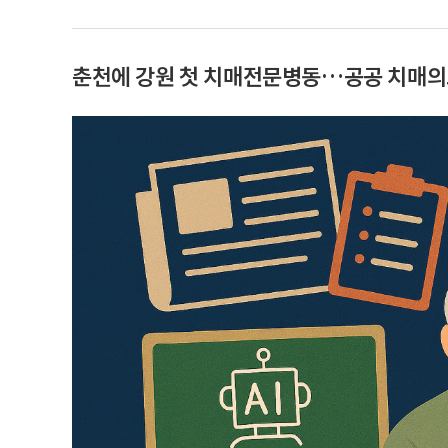
춘천에 강원 첫 치매전문병동…공공 치매의