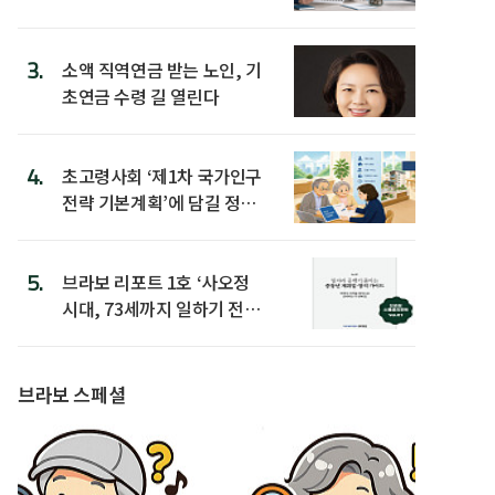
3.
소액 직역연금 받는 노인, 기
초연금 수령 길 열린다
4.
초고령사회 ‘제1차 국가인구
전략 기본계획’에 담길 정책
은
5.
브라보 리포트 1호 ‘사오정
시대, 73세까지 일하기 전략’
발간
브라보 스페셜