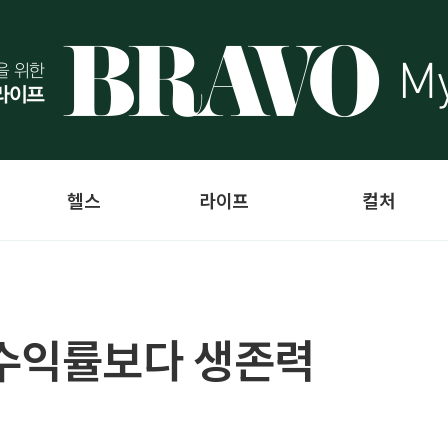
헬스
라이프
컬처
 수익률보다 생존력