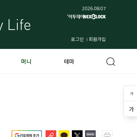
2026.08.07
로그인
회원가입
머니
테마
가
가
선호매체 추가