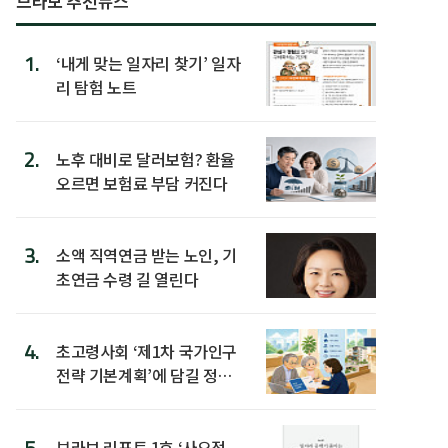
브라보 추천뉴스
1.
‘내게 맞는 일자리 찾기’ 일자
리 탐험 노트
2.
노후 대비로 달러보험? 환율
오르면 보험료 부담 커진다
3.
소액 직역연금 받는 노인, 기
초연금 수령 길 열린다
4.
초고령사회 ‘제1차 국가인구
전략 기본계획’에 담길 정책
은
5.
브라보 리포트 1호 ‘사오정