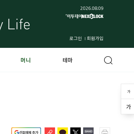
2026.08.09
로그인
회원가입
머니
테마
가
가
선호매체 추가