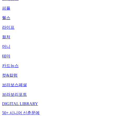
피플
헬스
라이프
컬처
머니
테마
카드뉴스
컷&칼럼
브라보스페셜
브라보리포트
DIGITAL LIBRARY
50+ 시니어 신춘문예