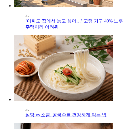
2.
‘아파도 집에서 늙고 싶어…’ 고령 가구 40% 노후
주택이라 어려워
3.
설탕 vs 소금, 콩국수를 건강하게 먹는 법