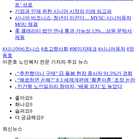
트’ 성료
기업과 인재 위한 시니어 시장의 미래 되고파
시니어 비즈니스, 청년이 이끈다… MYSC·시니어퓨처
MOU 체결
美 클래리티 법안 연내 통과 가능성 13%…상원 문턱서
제동
#시니어비즈니스
#초고령사회
#에이지테크
#시니어퓨처
#정
동호
이준호 노인복지 전문 기자의 주요 뉴스
⌞
“추천했더니 구매” 日 돌봄 현장 종사자 91.5%가 경험
⌞
“해로하면 손해?” 8·3 세제개편에 ‘황혼이혼’ 조장 논란
⌞
민간형 노인일자리 참여자, ‘배움 의지’도 높았다
좋아요
0
화나요
0
슬퍼요
0
더 궁금해요
0
최신뉴스