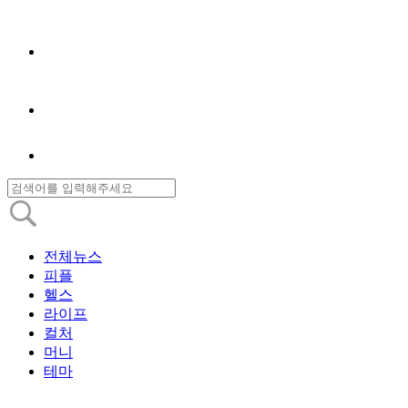
전체뉴스
피플
헬스
라이프
컬처
머니
테마