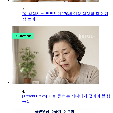
3.
“아침식사는 든든하게” 70세 이상 식생활 점수 가
장 높아
4.
[Trend&Bravo] 거절 못 하는 시니어가 끊어야 할 행
동 5