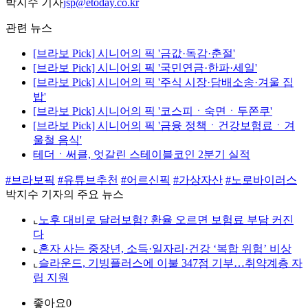
박지수 기자
jsp@etoday.co.kr
관련 뉴스
[브라보 Pick] 시니어의 픽 '금값·독감·춘절'
[브라보 Pick] 시니어의 픽 '국민연금·한파·세일'
[브라보 Pick] 시니어의 픽 '주식 시장·담배소송·겨울 집
밥'
[브라보 Pick] 시니어의 픽 '코스피ㆍ숙면ㆍ두쫀쿠'
[브라보 Pick] 시니어의 픽 '금융 정책ㆍ건강보험료ㆍ겨
울철 음식'
테더ㆍ써클, 엇갈린 스테이블코인 2분기 실적
#브라보픽
#유튜브추천
#어르신픽
#가상자산
#노로바이러스
박지수 기자의 주요 뉴스
⌞
노후 대비로 달러보험? 환율 오르면 보험료 부담 커진
다
⌞
혼자 사는 중장년, 소득·일자리·건강 ‘복합 위험’ 비상
⌞
슬라운드, 기빙플러스에 이불 347점 기부…취약계층 자
립 지원
좋아요
0