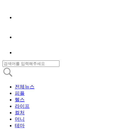
전체뉴스
피플
헬스
라이프
컬처
머니
테마