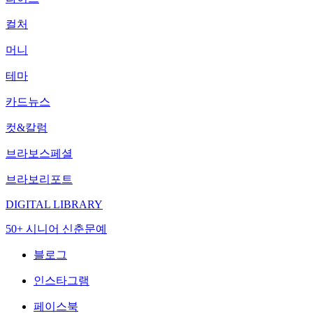
컬처
머니
테마
카드뉴스
컷&칼럼
브라보스페셜
브라보리포트
DIGITAL LIBRARY
50+ 시니어 신춘문예
블로그
인스타그램
페이스북