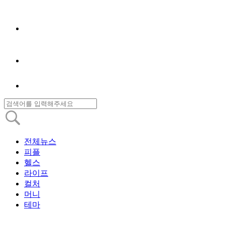
전체뉴스
피플
헬스
라이프
컬처
머니
테마