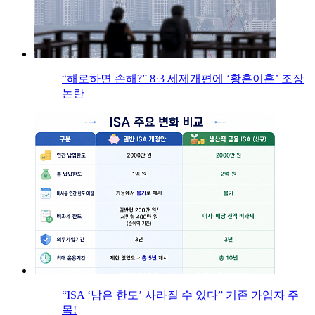
“해로하면 손해?” 8·3 세제개편에 ‘황혼이혼’ 조장
논란
“ISA ‘남은 한도’ 사라질 수 있다” 기존 가입자 주
목!