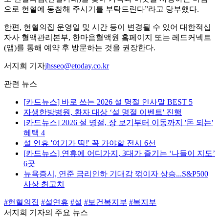
으로 헌혈에 동참해 주시기를 부탁드린다”라고 당부했다.
한편, 헌혈의집 운영일 및 시간 등이 변경될 수 있어 대한적십
자사 혈액관리본부, 한마음혈액원 홈페이지 또는 레드커넥트
(앱)를 통해 예약 후 방문하는 것을 권장한다.
서지희 기자
jhsseo@etoday.co.kr
관련 뉴스
[카드뉴스] 바로 쓰는 2026 설 명절 인사말 BEST 5
자생한방병원, 환자 대상 ‘설 명절 이벤트' 진행
[카드뉴스] 2026 설 명절, 장 보기부터 이동까지 '돈 되는'
혜택 4
설 연휴 '여기가 딱!' 꼭 가야할 전시 6선
[카드뉴스] 연휴에 어디가지, 3대가 즐기는 ‘나들이 지도’
6곳
뉴욕증시, 연준 금리인하 기대감 꺾이자 상승...S&P500
사상 최고치
#헌혈의집
#설연휴
#설
#보건복지부
#복지부
서지희 기자의 주요 뉴스