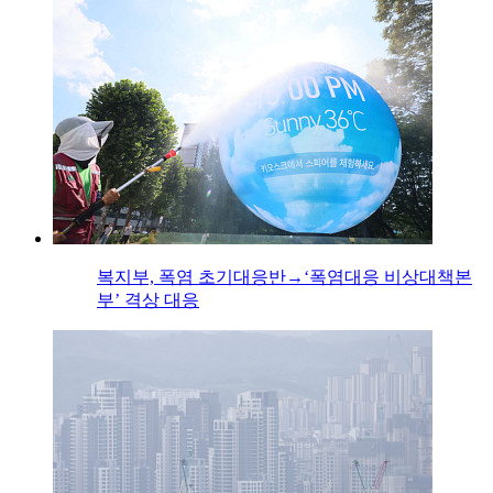
복지부, 폭염 초기대응반→‘폭염대응 비상대책본
부’ 격상 대응