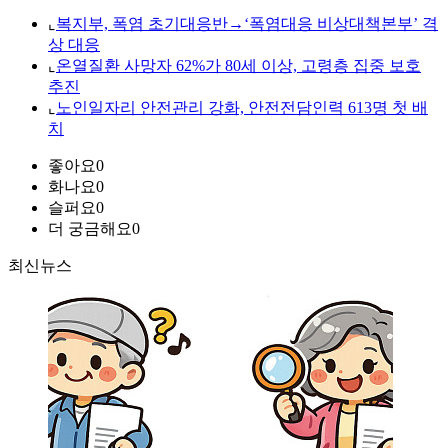
⌞
복지부, 폭염 초기대응반→‘폭염대응 비상대책본부’ 격
상 대응
⌞
온열질환 사망자 62%가 80세 이상, 고령층 집중 보호
추진
⌞
노인일자리 안전관리 강화, 안전전담인력 613명 첫 배
치
좋아요
0
화나요
0
슬퍼요
0
더 궁금해요
0
최신뉴스