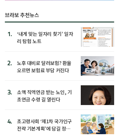
브라보 추천뉴스
1.
‘내게 맞는 일자리 찾기’ 일자
리 탐험 노트
2.
노후 대비로 달러보험? 환율
오르면 보험료 부담 커진다
3.
소액 직역연금 받는 노인, 기
초연금 수령 길 열린다
4.
초고령사회 ‘제1차 국가인구
전략 기본계획’에 담길 정책
은