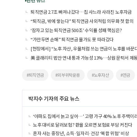
퇴직연금 2.7조 빠져나갔다…집 사느라 사라진 노후자금
“퇴직금, 밖에 쌓는다” 퇴직연금 사외적립 의무화 첫 합의
‘잠자고 있는 퇴직연금 500조’ 수익률 성패 핵심은?
“가만두면 손해” 퇴직연금 물가도 못 따라갔다
[현장에서] “노후 자산, 우물처럼 쓰는 연금이 노후를 바꾼
美 클래리티 법안 연내 통과 가능성 13%…상원 문턱서 제
#퇴직연금
#외부위탁운용
#노후자산
#연금
박지수 기자의 주요 뉴스
‘아파도 집에서 늙고 싶어…’ 고령 가구 40% 노후 주택이
노후 대비로 달러보험? 환율 오르면 보험료 부담 커진다
혼자 사는 중장년, 소득·일자리·건강 ‘복합 위험’ 비상