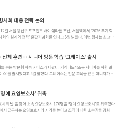
령사회 대응 전략 논의
일 서울 용산구 포포인츠 바이 쉐라톤 조선, 서울역에서 ‘2026 추계 학
사회의 설계와 전략’ 출판기념회를 연다고 5일 밝혔다. 이번 행사는 초고령
대응하기 위한 정책과 산업 전략을 논의하고, 학계와 산업계, 정책 현장의
 학술포럼에서는 김형수 호서대 교수가 ‘시니어비즈니스, 초고령사회를 설
이어 공동저자들이 돌봄과 금융, 헬스케어, 여가, 식품, 디지털 기술 등
신체 훈련… 시니어 방문 학습 ‘그레이스’ 출시
를 돕는 방문형 학습 서비스가 나왔다. 커넥티드456은 시니어를 위한 일
이스’를 출시했다고 4일 밝혔다. 그레이스는 전문 교육을 받은 매니저가 주
 훈련과 신체 활동을 진행하는 서비스다. 정기적인 대화와 정서적 교류를 통
약 복용 여부 등 일상생활 상태도 함께 살핀다. 인지 훈련에는 종이와 펜을
. 문제는 기억력과 주의집중력, 언어능력, 시공간 능력, 계산 능
 ‘명예 요양보호사’ 위촉
사의 날’을 맞아 소속 요양보호사 170명을 ‘명예 요양보호사’로 위촉했다
현장에서 근무하는 요양보호사의 사기를 높이고 조직에 대한 소속감을 강화하
정하고 있다. 돌봄 난도가 높은 어르신을 담당하거나 한 명의 어르신을 오랫
지역본부장의 추천을 받아 선정한다. 올해는 광주와 부산을 비롯한 전국 직영