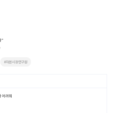
다”
동
#자본시장연구원
라 어려워