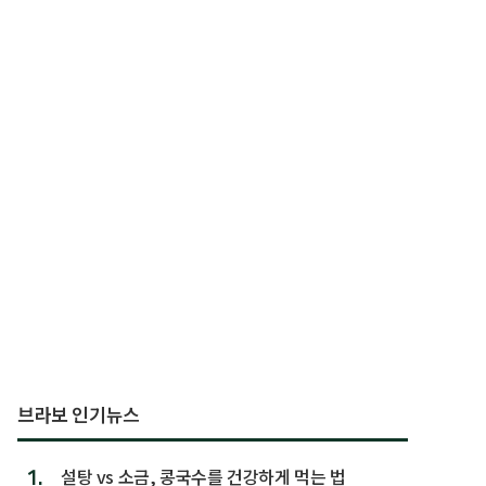
브라보 인기뉴스
1.
설탕 vs 소금, 콩국수를 건강하게 먹는 법