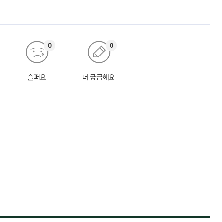
0
0
슬퍼요
더 궁금해요