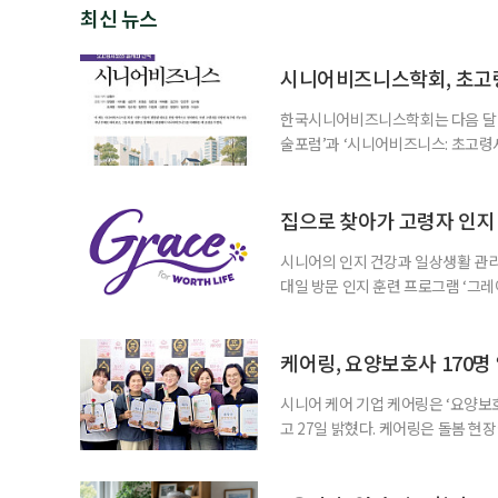
최신 뉴스
시니어비즈니스학회, 초고
한국시니어비즈니스학회는 다음 달 12
술포럼’과 ‘시니어비즈니스: 초고령
사회가 가져올 사회·경제적 변화에 
협력 기반을 넓히기 위해 마련됐다.
계하다’를 주제로 기조강연을 한다. 
집으로 찾아가 고령자 인지·
시니어의 인지 건강과 일상생활 관리
대일 방문 인지 훈련 프로그램 ‘그레
1~2회 이용자의 집을 방문해 인지
해 고령자의 외로움을 덜고, 식사와 
사용하는 자체 개발 워크북이 활용된다
케어링, 요양보호사 170명
시니어 케어 기업 케어링은 ‘요양보호
고 27일 밝혔다. 케어링은 돌봄 
기 위해 매년 명예 요양보호사를 선
동안 돌본 사례 등을 기준으로 각 