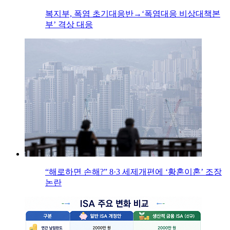
복지부, 폭염 초기대응반→‘폭염대응 비상대책본
부’ 격상 대응
“해로하면 손해?” 8·3 세제개편에 ‘황혼이혼’ 조장
논란