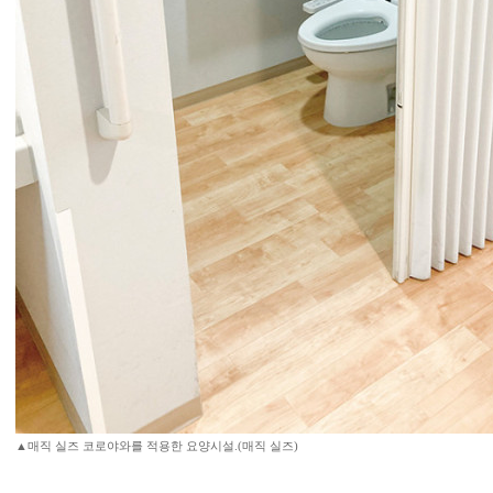
▲매직 실즈 코로야와를 적용한 요양시설.(매직 실즈)