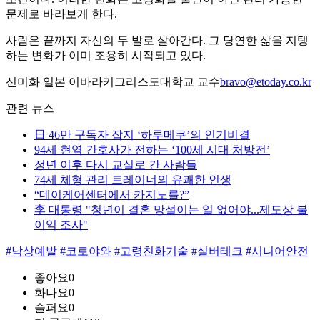
문제로 바라보게 한다.
사람은 끝까지 자신의 두 발로 살아간다. 그 당연한 삶을 지탱
하는 변화가 이미 조용히 시작되고 있다.
신미화 일본 이바라키그리스도대학교 교수
bravo@etoday.co.kr
관련 뉴스
日 46만 구독자 잡지 ‘하루메쿠’의 인기비결
94세 현역 간호사가 전하는 ‘100세 시대 처방전’
정년 이후 다시 교실로 간 사람들
74세 체형 관리 트레이너의 유쾌한 인생
“데이케어센터에서 카지노를?”
李 대통령 "청년이 결혼 망설이는 일 없어야...제도상 불
이익 조사"
#낙상예발
#코로야와
#고령친화기술
#실버테크
#시니어안전
좋아요
0
화나요
0
슬퍼요
0