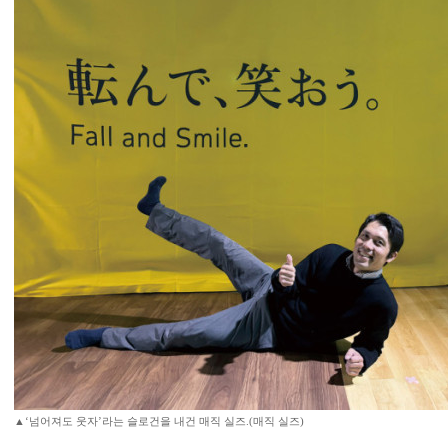
▲‘넘어져도 웃자’라는 슬로건을 내건 매직 실즈.(매직 실즈)