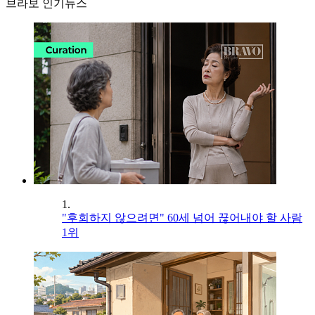
브라보 인기뉴스
1.
"후회하지 않으려면" 60세 넘어 끊어내야 할 사람
1위