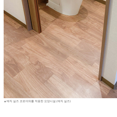
▲매직 실즈 코로야와를 적용한 요양시설.(매직 실즈)