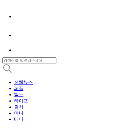
전체뉴스
피플
헬스
라이프
컬처
머니
테마