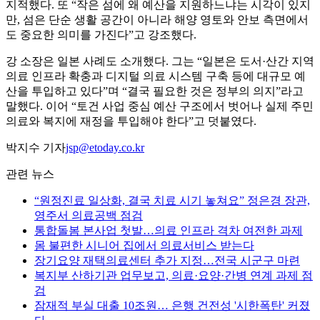
지적했다. 또 “작은 섬에 왜 예산을 지원하느냐는 시각이 있지
만, 섬은 단순 생활 공간이 아니라 해양 영토와 안보 측면에서
도 중요한 의미를 가진다”고 강조했다.
강 소장은 일본 사례도 소개했다. 그는 “일본은 도서·산간 지역
의료 인프라 확충과 디지털 의료 시스템 구축 등에 대규모 예
산을 투입하고 있다”며 “결국 필요한 것은 정부의 의지”라고
말했다. 이어 “토건 사업 중심 예산 구조에서 벗어나 실제 주민
의료와 복지에 재정을 투입해야 한다”고 덧붙였다.
박지수 기자
jsp@etoday.co.kr
관련 뉴스
“원정진료 일상화, 결국 치료 시기 놓쳐요” 정은경 장관,
영주서 의료공백 점검
통합돌봄 본사업 첫발…의료 인프라 격차 여전한 과제
몸 불편한 시니어 집에서 의료서비스 받는다
장기요양 재택의료센터 추가 지정…전국 시군구 마련
복지부 산하기관 업무보고, 의료·요양·간병 연계 과제 점
검
잠재적 부실 대출 10조원… 은행 건전성 '시한폭탄' 커졌