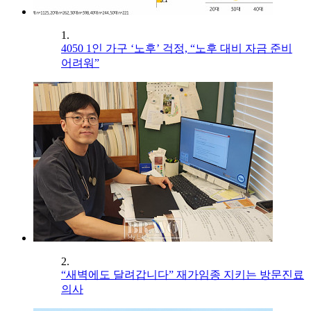
1.
4050 1인 가구 ‘노후’ 걱정, “노후 대비 자금 준비
어려워”
2.
“새벽에도 달려갑니다” 재가임종 지키는 방문진료
의사