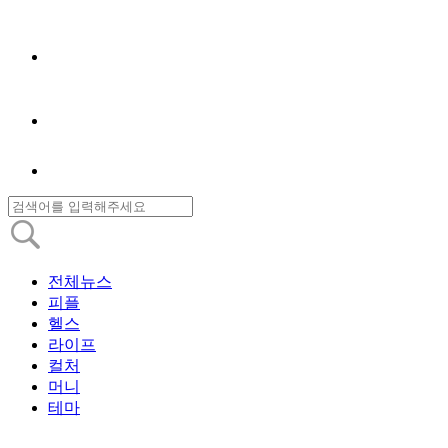
전체뉴스
피플
헬스
라이프
컬처
머니
테마