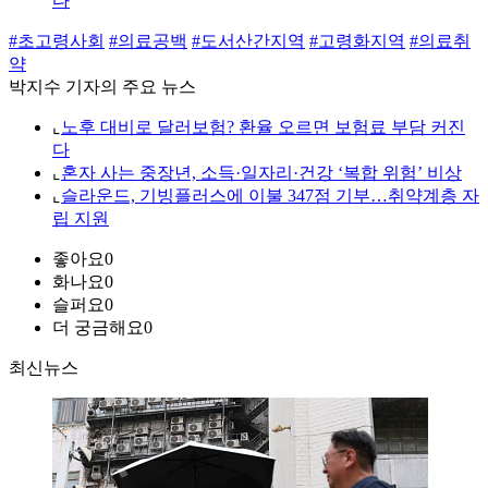
다
#초고령사회
#의료공백
#도서산간지역
#고령화지역
#의료취
약
박지수 기자의 주요 뉴스
⌞
노후 대비로 달러보험? 환율 오르면 보험료 부담 커진
다
⌞
혼자 사는 중장년, 소득·일자리·건강 ‘복합 위험’ 비상
⌞
슬라운드, 기빙플러스에 이불 347점 기부…취약계층 자
립 지원
좋아요
0
화나요
0
슬퍼요
0
더 궁금해요
0
최신뉴스