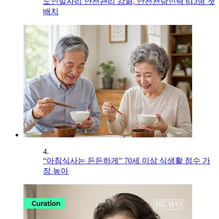
노인일자리 안전관리 강화, 안전전담인력 613명 첫
배치
4.
“아침식사는 든든하게” 70세 이상 식생활 점수 가
장 높아