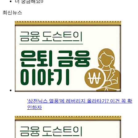
더 궁금해요
0
최신뉴스
'삼전닉스 열풍'에 레버리지 올라타기? 이건 꼭 확
인하자