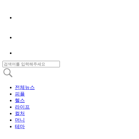
전체뉴스
피플
헬스
라이프
컬처
머니
테마