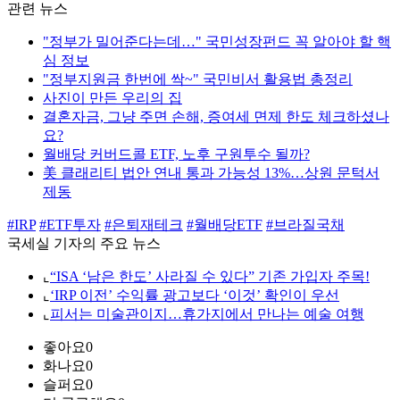
관련 뉴스
"정부가 밀어준다는데…" 국민성장펀드 꼭 알아야 할 핵
심 정보
"정부지원금 한번에 싹~" 국민비서 활용법 총정리
사진이 만든 우리의 집
결혼자금, 그냥 주면 손해, 증여세 면제 한도 체크하셨나
요?
월배당 커버드콜 ETF, 노후 구원투수 될까?
美 클래리티 법안 연내 통과 가능성 13%…상원 문턱서
제동
#IRP
#ETF투자
#은퇴재테크
#월배당ETF
#브라질국채
국세실 기자의 주요 뉴스
⌞
“ISA ‘남은 한도’ 사라질 수 있다” 기존 가입자 주목!
⌞
‘IRP 이전’ 수익률 광고보다 ‘이것’ 확인이 우선
⌞
피서는 미술관이지…휴가지에서 만나는 예술 여행
좋아요
0
화나요
0
슬퍼요
0