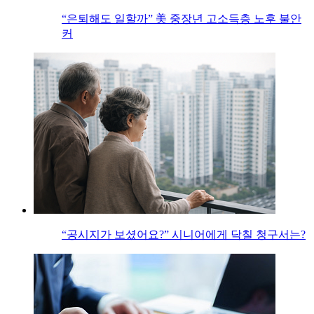
“은퇴해도 일할까” 美 중장년 고소득층 노후 불안
커
“공시지가 보셨어요?” 시니어에게 닥칠 청구서는?