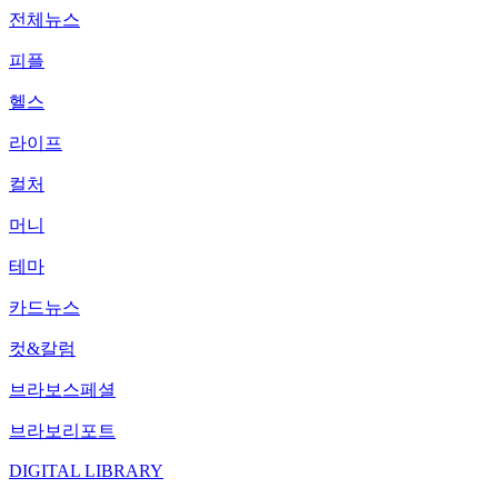
전체뉴스
피플
헬스
라이프
컬처
머니
테마
카드뉴스
컷&칼럼
브라보스페셜
브라보리포트
DIGITAL LIBRARY