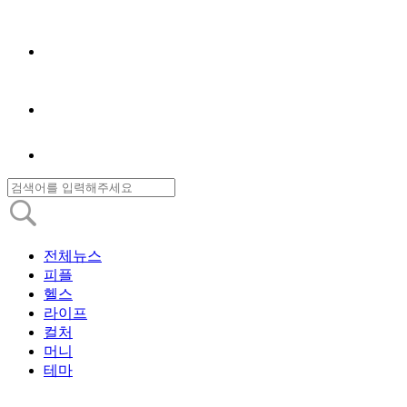
전체뉴스
피플
헬스
라이프
컬처
머니
테마