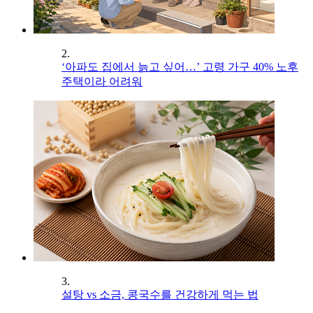
2.
‘아파도 집에서 늙고 싶어…’ 고령 가구 40% 노후
주택이라 어려워
3.
설탕 vs 소금, 콩국수를 건강하게 먹는 법