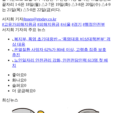
끝자리 1·6은 18일(월) △2·7은 19일(화) △3·8은 20일(수) △4·9
는 21일(목) △5·0은 22일(금)이다.
서지희 기자
jhsseo@etoday.co.kr
#고유가피해지원금
#피해지원금
#서울
#경기
#행정안전부
서지희 기자의 주요 뉴스
⌞
복지부, 폭염 초기대응반→‘폭염대응 비상대책본부’ 격
상 대응
⌞
온열질환 사망자 62%가 80세 이상, 고령층 집중 보호
추진
⌞
노인일자리 안전관리 강화, 안전전담인력 613명 첫 배
치
좋아요
0
화나요
0
슬퍼요
0
더 궁금해요
0
최신뉴스