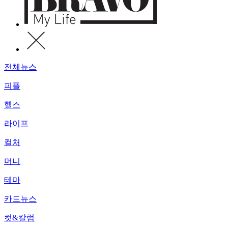
전체뉴스
피플
헬스
라이프
컬처
머니
테마
카드뉴스
컷&칼럼