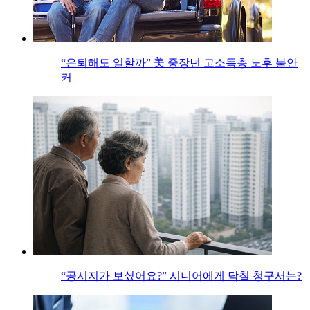
“은퇴해도 일할까” 美 중장년 고소득층 노후 불안
커
“공시지가 보셨어요?” 시니어에게 닥칠 청구서는?