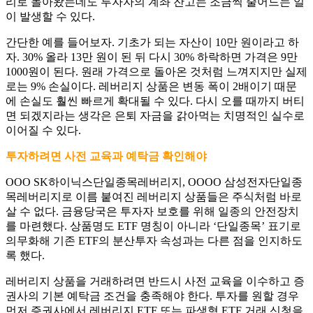
리로 돌아왔는데도 투자자의 계좌 잔고는 조금씩 줄어드는 일
이 발생할 수 있다.
간단한 예를 들어보자. 기초가 되는 자산이 10만 원이라고 하
자. 30% 올라 13만 원이 된 뒤 다시 30% 하락하면 가격은 9만
1000원이 된다. 원래 가격으로 돌아온 것처럼 느껴지지만 실제
로는 9% 손실이다. 레버리지 상품은 변동 폭이 2배이기 때문
에 손실도 훨씬 빠르게 확대될 수 있다. 다시 오를 때까지 버티
면 되겠지라는 생각은 은퇴 자금을 갉아먹는 치명적인 실수로
이어질 수 있다.
투자하려면 사전 교육과 예탁금 확인해야
OOO SK하이닉스단일종목레버리지, OOOO 삼성전자단일종
목레버리지로 이름 붙여진 레버리지 상품들은 주식처럼 바로
살 수 없다. 금융당국은 투자자 보호를 위해 일종의 안전장치
를 마련했다. 상품명도 ETF 명칭이 아니라 ‘단일종목’ 표기로
의무화해 기존 ETF의 분산투자 속성과는 다른 점을 인지하도
록 했다.
레버리지 상품을 거래하려면 반드시 사전 교육을 이수하고 증
권사의 기본 예탁금 조건을 충족해야 한다. 투자를 원할 경우
먼저 증권사에서 레버리지 ETF 또는 파생형 ETF 거래 신청을