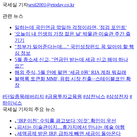
국세실 기자
sesil2001@etoday.co.kr
관련 뉴스
일하는데 국민연금 깎일까 걱정이라면, '점검 포인트'
'오늘이 내 인생의 가장 젊은 날' 박물관·미술관 주간 즐
기기
"정부가 밀어준다는데…" 국민성장펀드 꼭 알아야 할 핵
심 정보
5월 종소세 신고, "연금만 받는데 세금 신고 해야 하나
요?"
해외 주식, 5월 안에 팔면 ‘세금 0원’ RIA 계좌 뭐길래
블랙록 토큰화 MMF, 유럽 시장 진출∙∙∙스테이블코인 확
장
#단일종목레버리지
#금융투자교육원
#삼전닉스
#삼성전자
#
하이닉스
국세실 기자의 주요 뉴스
⌞
‘IRP 이전’ 수익률 광고보다 ‘이것’ 확인이 우선
⌞
피서는 미술관이지…휴가지에서 만나는 예술 여행
⌞
세액공제 받은 IRP, 급하게 빼면 세금이 돌아온다