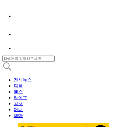
전체뉴스
피플
헬스
라이프
컬처
머니
테마