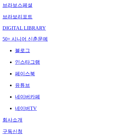
브라보스페셜
브라보리포트
DIGITAL LIBRARY
50+ 시니어 신춘문예
블로그
인스타그램
페이스북
유튜브
네이버카페
네이버TV
회사소개
구독신청