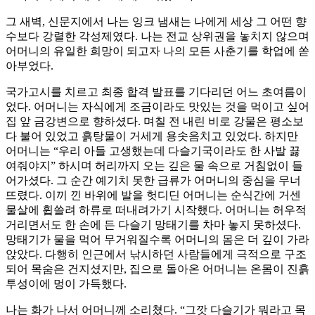
그 새벽, 신문지에서 나는 잉크 냄새는 나에게 세상 그 어떤 향
수보다 강렬한 각성제였다. 나는 전교 상위권을 놓치지 않으며
어머니의 유일한 희망이 되고자 나의 모든 사춘기를 학업에 쏟
아부었다.
국가고시를 치르고 최종 합격 발표를 기다리던 어느 초여름이
었다. 어머니는 자식에게 조금이라도 맛있는 것을 먹이고 싶어
집 앞 금강변으로 향하셨다. 며칠 전 내린 비로 강물은 평소보
다 불어 있었고 흙탕물이 거세게 용솟음치고 있었다. 하지만
어머니는 “우리 아들 고생했는데 다슬기국이라도 한 사발 끓
여줘야지” 하시며 허리까지 오는 깊은 물 속으로 거침없이 들
어가셨다.​ 그 순간 예기치 못한 급류가 어머니의 중심을 무너
뜨렸다. 이끼 낀 바위에 발을 헛디딘 어머니는 순식간에 거센
물살에 휩쓸려 하류로 떠내려가기 시작했다. 어머니는 허우적
거리면서도 한 손에 든 다슬기 망태기를 차마 놓지 못하셨다.
망태기가 물을 먹어 무거워질수록 어머니의 몸은 더 깊이 가라
앉았다. 다행히 인근에서 낚시하던 사람들에게 극적으로 구조
되어 목숨은 건지셨지만, 집으로 돌아온 어머니는 온몸이 진흙
투성이에 멍이 가득했다.​
나는 화가 나서 어머니께 소리쳤다. “그깟 다슬기가 뭐라고 목