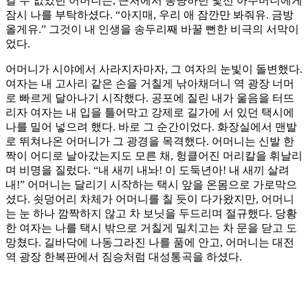
갈 수 없었던 어머니는, 근처에서 동냥하던 낯선 아주머니에게
잠시 나를 부탁하셨다. “아지매, 우리 애 잠깐만 봐줘유. 금방
올게유.” 그것이 내 인생을 송두리째 바꿀 뻔한 비극의 서막이
었다.
​어머니가 시야에서 사라지자마자, 그 여자의 눈빛이 돌변했다.
여자는 내 고사리 같은 손을 거칠게 낚아채더니 역 광장 너머
로 빠르게 달아나기 시작했다. 공포에 질린 내가 울음을 터뜨
리자 여자는 내 입을 틀어막고 강제로 길가에 서 있던 택시에
나를 밀어 넣으려 했다. 바로 그 순간이었다. 화장실에서 맨발
로 뛰쳐나온 어머니가 그 광경을 목격했다. 어머니는 신발 한
짝이 어디로 날아갔는지도 모른 채, 헝클어진 머리칼을 휘날리
며 비명을 질렀다. ​“내 새끼 내놔! 이 도둑년아! 내 새끼 살려
내!” ​어머니는 달리기 시작하는 택시 앞을 온몸으로 가로막으
셨다. 쇳덩어리 차체가 어머니를 칠 듯이 다가왔지만, 어머니
는 눈 하나 깜짝하지 않고 차 보닛을 두드리며 절규했다. 당황
한 여자는 나를 택시 밖으로 거칠게 밀치고는 차 문을 닫고 도
망쳤다. 길바닥에 나동그라진 나를 품에 안고, 어머니는 대전
역 광장 한복판에서 짐승처럼 대성통곡을 하셨다.​