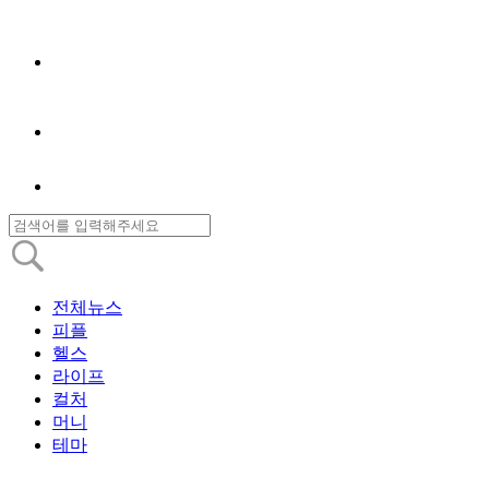
전체뉴스
피플
헬스
라이프
컬처
머니
테마