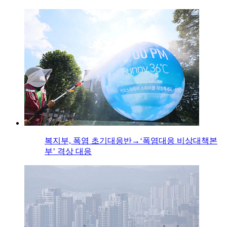
복지부, 폭염 초기대응반→‘폭염대응 비상대책본
부’ 격상 대응