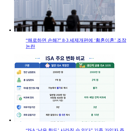
“해로하면 손해?” 8·3 세제개편에 ‘황혼이혼’ 조장
논란
“ISA ‘남은 한도’ 사라질 수 있다” 기존 가입자 주