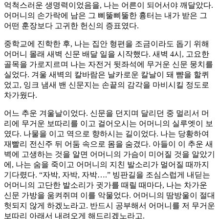
억척스러운 생명력이었음을, 나는 어른이 되어서야 깨달았다.
어머니의 손가락에 남은 그 삐뚤삐뚤한 흉터는 내가 받은 그
어떤 훈장보다 고귀한 헌신의 증표였다.
중학교에 진학한 후, 나는 집안 형편을 조금이라도 돕기 위해
어머니 몰래 새벽 신문 배달 일을 시작했다. 새벽 4시, 고요한
골목을 가로지르며 나는 자전거 뒷좌석에 무거운 신문 뭉치를
실었다. 겨울 새벽의 칼바람은 날카로운 칼날이 돼 뺨을 할퀴
었고, 잉크 냄새 밴 신문지는 손끝의 감각을 마비시킬 정도로
차가웠다.
​어느 추운 겨울날이었다. 신문을 던지며 달리던 중 멀리서 머
리에 무거운 보따리를 이고 걸어오시는 어머니의 실루엣이 보
였다. 나물을 이고 역으로 향하시는 길이었다. 나는 당황하여
재빨리 전신주 뒤 어둠 속으로 몸을 숨겼다. 아들이 이 추운 새
벽에 고생하는 것을 알면 어머니의 가슴이 미어질 것을 알았기
에, 나는 숨을 죽이고 어머니의 지친 발소리가 멀어질 때까지
기다렸다.​ “자박, 자박, 자박….” ​빙판길을 조심스럽게 내딛는
어머니의 고단한 발소리가 귓가를 때릴 때마다, 나는 차가운
신문 가방을 움켜쥐며 이를 악물었다. 어머니의 땀방울이 절대
헛되지 않게 하겠노라고. 반드시 공부해서 어머니를 저 무거운
보따리 아래서 내려오게 해드리겠노라고.