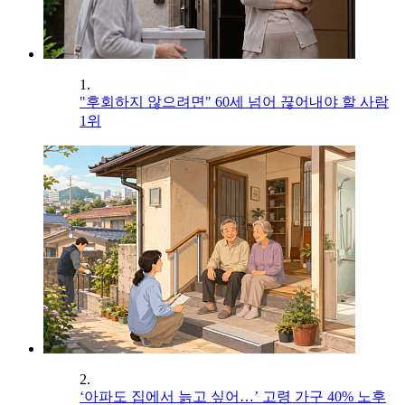
1.
"후회하지 않으려면" 60세 넘어 끊어내야 할 사람
1위
2.
‘아파도 집에서 늙고 싶어…’ 고령 가구 40% 노후