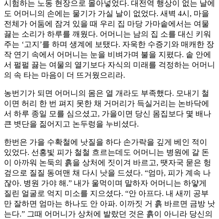
시험하는 노동 현장으로 몰아넣었다. 대전역 행상이 없는 날에
도 어머니의 손에는 물기가 가실 날이 없었다.​ 새벽 4시, 마을
전체가 어둠에 잠겨 있을 때 우리 집 마당 가마솥에서는 여물
끓는 소리가 하루를 깨웠다. 어머니는 남의 집 소를 대신 키워
주는 ‘고지’를 하며 생계에 보탰다. 자욱한 수증기와 매캐한 장
작 연기 속에서 어머니는 눈을 비벼가며 불을 지폈다. 솥 안에
서 펄펄 끓는 여물의 열기보다 자식의 미래를 걱정하는 어머니
의 속 타는 마음이 더 뜨거웠으리라.​
농번기가 되면 어머니의 몸은 열 개라도 부족했다. 모내기 철
이면 허리 한 번 펴지 못한 채 거머리가 득실거리는 논바닥에
서 하루 종일 모를 심으셨고, 가을이면 당신 몸집보다 몇 배나
큰 볏단을 짊어지고 논두렁을 누비셨다.
한번은 가을 수확철에 낫질을 하다 손가락을 깊게 베인 적이
있었다. 선홍빛 피가 철철 흐르는데도 어머니는 병원에 갈 돈
이 아까워 논둑의 흙을 상처에 짓이겨 바르고, 땟자국 묻은 헝
겊으로 질질 동여맨 채 다시 낫을 드셨다.​ “엄마, 피가 계속 나
잖아. 병원 가야 해.” 내가 울먹이며 말하자 어머니는 하얗게
질린 얼굴로 억지 미소를 지으셨다. “안 아프다. 내 새끼 공부
만 잘하면 엄마는 하나도 안 아파. 이까짓 거 흙 바르면 금방 낫
는다.” 그때 어머니가 상처에 발랐던 것은 흙이 아니라 당신의