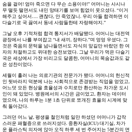
숨을 걸어! 엄마 죽으면 다 무슨 소용이야!” 어머니는 사시나
무 떨듯 떨면서도 내민 망태기를 보며 힘없이 웃으셨다. “이거
해주고 싶어서…. 괜찮다, 안 죽었잖니. 우리 아들 합격하면 이
다슬기로 국 끓여서 동네 사람들한테 자랑해야지.”
그날 오후 기적처럼 합격 통지서가 배달됐다. 어머니는 대전역
광장에서 나를 부여잡고 “내 새끼, 장하다.”며 엉엉 우셨다. 그
것은 죽음의 문턱을 넘나들면서도 자식의 앞길만 바랐던 한 여
자의 처절하고도 위대한 승전보였다. 그날 우리가 먹은 다슬기
국은 세상에서 가장 비리고도 달콤한, 어머니의 목숨값과도 같
은 성찬이었다.
세월이 흘러 나는 의료기관의 전문가가 됐다. 어머니의 헌신적
인 뒷바라지 덕분에 나는 사회적으로 존경받는 직업을 얻었고,
어느덧 모든 현상을 효율성과 수치로만 환산하는 차가운 도시
인이 돼 있었다. 병원에서의 시간은 금이었고, 환자는 데이터
였으며, 나의 하루는 1분 1초 단위로 쪼개진 효율의 시계에 맞
춰 돌아갔다.
​그러던 어느 날, 평생을 철인처럼 일만 하셨던 어머니가 갑작
스러운 패혈증으로 쓰러지셨다. 중환자실(ICU) 대기실, 차가
운 플라스틱 의자에 앉아 오직 하루 세 번 주어지는 5분간의 면