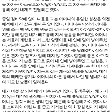
늘 차가운 아스팔트와 맞닿아 있었고, 그 차가움은 포대기를
통해 어린 내게도 전달되곤 했다.​
종일 길바닥에 앉아 나물을 파는 어머니의 유일한 성찬은 역전
매점에서 산 삶은 계란 두 알이었다. 어머니는 당신의 끼니를
위해 쓰는 백 원, 이백 원을 피 같은 돈이라며 아까워하셨다. 하
지만 등에 업힌 내가 배고픔에 지쳐 울음을 터뜨리면, 어머니
는 서둘러 계란을 까서 노란 알맹이를 내 입에 밀어 넣어주셨
다. 퍽퍽한 노른자가 어린 자식의 목에 걸릴까 봐, 어머니는 당
신의 마른침을 몇 번이고 모아 삼키며 나를 달래셨다. 정작 본
인은 흰자 한 점조차 입에 대지 않으셨다. 껍질에 붙은 아주 작
은 조각까지 손톱 끝으로 긁어 내 입에 넣어주던 그 손길은, 가
난이라는 괴물 앞에서도 자식만큼은 지켜내겠다는 한 여자의
처절한 기원이었다. 지금도 삶은 계란의 냄새를 맡으면, 대전
역의 매캐한 공기와 어머니의 마른 등에서 나던 땀 냄새가 섞
여 기묘한 슬픔이 밀려온다.
내가 여섯 살 되던 해의 이른 봄날이었다. 꽃샘추위가 채 가시
지 않은 대전역 광장에는 먼지가 바람에 흩날리고 있었다. 어
머니는 갑작스러운 생리 현상 때문에 화장실에 가야 했다. 나
물 보따리와 어린 나를 좁고 지저분한 역 화장실 칸까지 데려