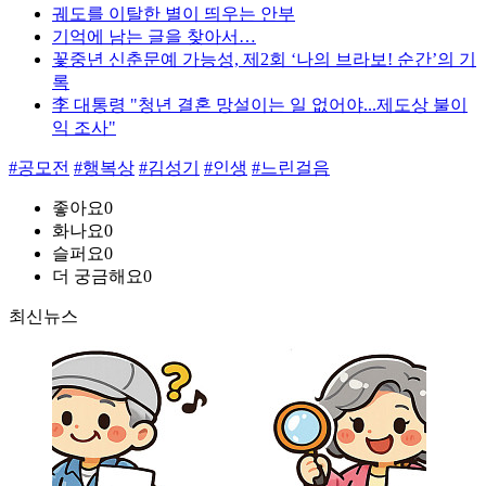
궤도를 이탈한 별이 띄우는 안부
기억에 남는 글을 찾아서…
꽃중년 신춘문예 가능성, 제2회 ‘나의 브라보! 순간’의 기
록
李 대통령 "청년 결혼 망설이는 일 없어야...제도상 불이
익 조사"
#공모전
#행복상
#김성기
#인생
#느린걸음
좋아요
0
화나요
0
슬퍼요
0
더 궁금해요
0
최신뉴스