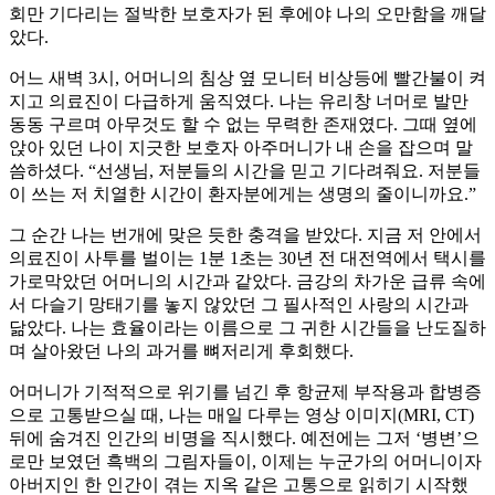
회만 기다리는 절박한 보호자가 된 후에야 나의 오만함을 깨달
았다.​
어느 새벽 3시, 어머니의 침상 옆 모니터 비상등에 빨간불이 켜
지고 의료진이 다급하게 움직였다. 나는 유리창 너머로 발만
동동 구르며 아무것도 할 수 없는 무력한 존재였다. 그때 옆에
앉아 있던 나이 지긋한 보호자 아주머니가 내 손을 잡으며 말
씀하셨다. “선생님, 저분들의 시간을 믿고 기다려줘요. 저분들
이 쓰는 저 치열한 시간이 환자분에게는 생명의 줄이니까요.”
그 순간 나는 번개에 맞은 듯한 충격을 받았다. 지금 저 안에서
의료진이 사투를 벌이는 1분 1초는 30년 전 대전역에서 택시를
가로막았던 어머니의 시간과 같았다. 금강의 차가운 급류 속에
서 다슬기 망태기를 놓지 않았던 그 필사적인 사랑의 시간과
닮았다. 나는 효율이라는 이름으로 그 귀한 시간들을 난도질하
며 살아왔던 나의 과거를 뼈저리게 후회했다.
어머니가 기적적으로 위기를 넘긴 후 항균제 부작용과 합병증
으로 고통받으실 때, 나는 매일 다루는 영상 이미지(MRI, CT)
뒤에 숨겨진 인간의 비명을 직시했다. 예전에는 그저 ‘병변’으
로만 보였던 흑백의 그림자들이, 이제는 누군가의 어머니이자
아버지인 한 인간이 겪는 지옥 같은 고통으로 읽히기 시작했