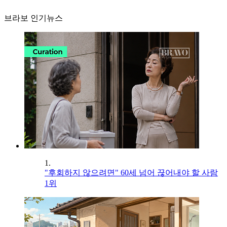
브라보 인기뉴스
1.
"후회하지 않으려면" 60세 넘어 끊어내야 할 사람
1위