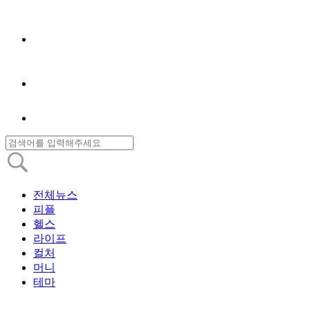
전체뉴스
피플
헬스
라이프
컬처
머니
테마