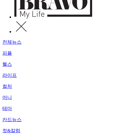
전체뉴스
피플
헬스
라이프
컬처
머니
테마
카드뉴스
컷&칼럼