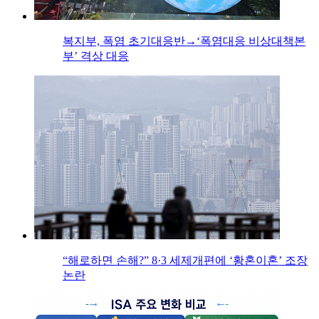
복지부, 폭염 초기대응반→‘폭염대응 비상대책본
부’ 격상 대응
“해로하면 손해?” 8·3 세제개편에 ‘황혼이혼’ 조장
논란