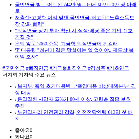
국민연금 받는 어르신 744만 명…60세 미만 20만 명 아래
로
저출산·고령화 머리 맞댄 국민연금-저고위 “노후소득보
장 강화 협력”
“퇴직연금 장기 투자 확산 시 실적·배당 좋은 기업 선호
커질 것”
은퇴 앞둔 5060 주목, 기금형 퇴직연금이 뭐길래
李 대통령 "청년이 결혼 망설이는 일 없어야...제도상 불
이익 조사"
#국민연금
#퇴직연금
#기금형퇴직연금
#김성주
#기초연금
서지희 기자의 주요 뉴스
⌞
복지부, 폭염 초기대응반→‘폭염대응 비상대책본부’ 격
상 대응
⌞
온열질환 사망자 62%가 80세 이상, 고령층 집중 보호
추진
⌞
노인일자리 안전관리 강화, 안전전담인력 613명 첫 배
치
좋아요
0
화나요
0