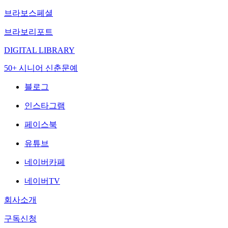
브라보스페셜
브라보리포트
DIGITAL LIBRARY
50+ 시니어 신춘문예
블로그
인스타그램
페이스북
유튜브
네이버카페
네이버TV
회사소개
구독신청