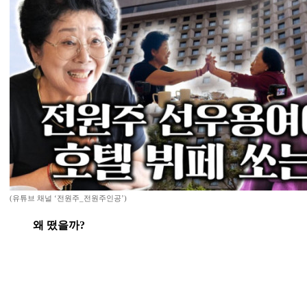
(유튜브 채널 ‘전원주_전원주인공’)
왜 떴을까?