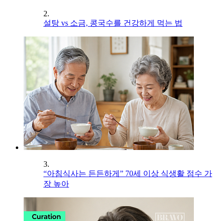
2.
설탕 vs 소금, 콩국수를 건강하게 먹는 법
3.
“아침식사는 든든하게” 70세 이상 식생활 점수 가
장 높아