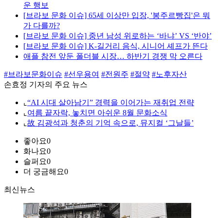
운 행보
[브라보 문화 이슈] 65세 이상만 입장, '봉주르빵집'은 뭐
가 다를까?
[브라보 문화 이슈] 중년 남성 위로하는 ‘바냐’ VS ‘반야’
[브라보 문화 이슈] K-길거리 음식, 시니어 셰프가 뜬다
애플 참전 앞둔 폴더블 시장… 하반기 경쟁 막 오른다
#브라보문화이슈
#선우용여
#전원주
#절약
#노후자산
손효정 기자의 주요 뉴스
⌞
“AI 시대 살아남기” 경력을 이어가는 재취업 전략
⌞
여름 끝자락, 놓치면 아쉬운 8월 문화소식
⌞
故 김광석과 청춘의 기억 속으로, 뮤지컬 ‘그날들’
좋아요
0
화나요
0
슬퍼요
0
더 궁금해요
0
최신뉴스