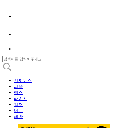
전체뉴스
피플
헬스
라이프
컬처
머니
테마