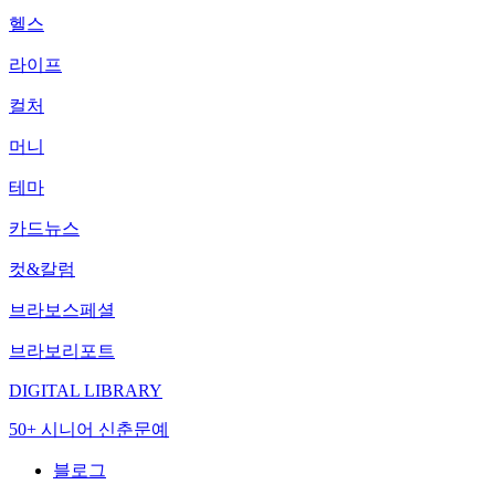
헬스
라이프
컬처
머니
테마
카드뉴스
컷&칼럼
브라보스페셜
브라보리포트
DIGITAL LIBRARY
50+ 시니어 신춘문예
블로그